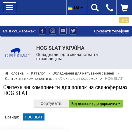
UA
Вхід
Ми в соцмережах:
Показати телефони
HOG SLAT УКРАЇНА
Обладнання для свинарства та
птахівництва
Головна
>
Каталог
>
Обладнання для напування свиней
>
Сантехнічні компоненти для поїлок на свинофермах
>
HOG SLAT
Сантехнічні компоненти для поїлок на свинофермах
HOG SLAT
Сортувати:
Від дешевих до дорожчих
Бренди:
HOG SLAT