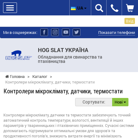
UA
Вхід
Ми в соцмережах:
Показати телефони
HOG SLAT УКРАЇНА
Обладнання для свинарства та
птахівництва
Головна
>
Каталог
>
Контролери мікроклімату, датчики, термостати
Контролери мікроклімату, датчики, термостати
Сортувати:
Нові
Контролери мікроклімату, датчики та термостати забезпечують точний
автоматичний контроль температури, вологості, вентиляції й інших
параметрів у тваринницьких і птахівничих приміщеннях. Сучасні системи
допомагають підтримувати оптимальні умови для здоров’я та
продуктивності поголів’я, знижують витрати енергії та мінімізують