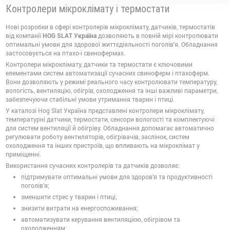
Контролери мікроклімату і термостати
Нові розробки в сфері контролерів мікроклімату, датчиків, термостатів
від компанії
HOG SLAT Україна
дозволяють в повній мірі контролювати
оптимальні умови для здорової життєдіяльності поголів'я. Обладнання
застосовується на птахо-і свинофермах.
Контролери мікроклімату, датчики та термостати є ключовими
елементами систем автоматизації сучасних свиноферм і птахоферм.
Вони дозволяють у режимі реального часу контролювати температуру,
вологість, вентиляцію, обігрів, охолодження та інші важливі параметри,
забезпечуючи стабільні умови утримання тварин і птиці.
У каталозі Hog Slat Україна представлені контролери мікроклімату,
температурні датчики, термостати, сенсори вологості та комплектуючі
для систем вентиляції й обігріву. Обладнання допомагає автоматично
регулювати роботу вентиляторів, обігрівачів, заслінок, систем
охолодження та інших пристроїв, що впливають на мікроклімат у
приміщенні.
Використання сучасних контролерів та датчиків дозволяє:
підтримувати оптимальні умови для здоров’я та продуктивності
поголів’я;
зменшити стрес у тварин і птиці;
знизити витрати на енергоспоживання;
автоматизувати керування вентиляцією, обігрівом та
охолодженням;