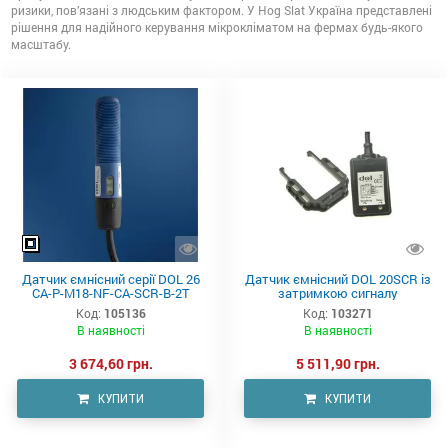
ризики, пов’язані з людським фактором. У Hog Slat Україна представлені
рішення для надійного керування мікрокліматом на фермах будь-якого
масштабу.
Датчик ємнісний серії DOL 26
Датчик ємнісний DOL 20SCR із
CA-P-M18-NF-CA-SCR-B-2T
затримкою сигналу
Код:
105136
Код:
103271
В наявності
В наявності
3 674,60 грн.
5 511,90 грн.
КУПИТИ
КУПИТИ