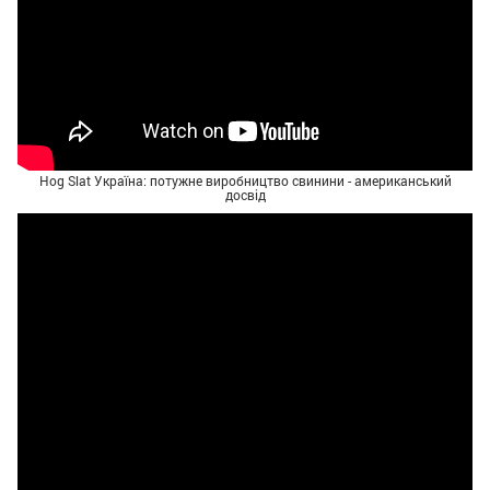
Hog Slat Україна: потужне виробництво свинини - американський
досвід