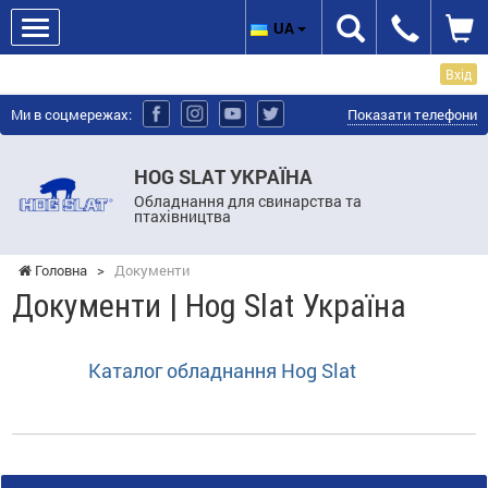
UA
Вхід
Ми в соцмережах:
Показати телефони
HOG SLAT УКРАЇНА
Обладнання для свинарства та
птахівництва
Головна
>
Документи
Документи | Hog Slat Україна
Каталог обладнання Hog Slat