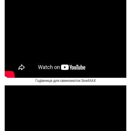
Годівниця для свиноматок SowMAX