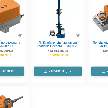
яного клапана
Лінійний привід (актуатор)
Привід кл
SM230PSR
клапанів Reventa LR 3000 V6
шахти 
M230PSR
Код:
RE630305
Код
овлення
Під замовлення
Пі
ИТИ ЦІНУ
УТОЧНИТИ ЦІНУ