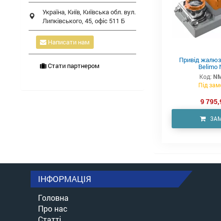
Україна,
Київ
,
Київська обл.
вул.
Липківського, 45, офіс 511 Б
Написати нам
Привід жалюз
Стати партнером
Belimo
Код:
NM
Під зам
9 795,
ЗА
ІНФОРМАЦІЯ
Головна
Про нас
Статті