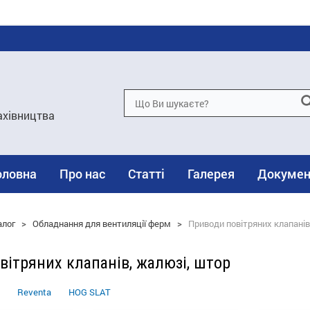
ахівництва
оловна
Про нас
Статті
Галерея
Докумен
алог
>
Обладнання для вентиляції ферм
>
Приводи повітряних клапанів
вітряних клапанів, жалюзі, штор
Reventa
HOG SLAT