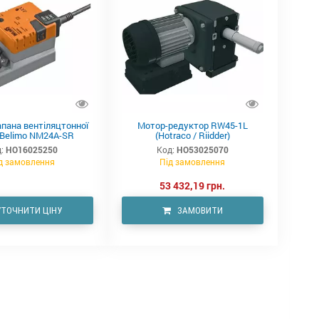
апана вентіляцтонної
Мотор-редуктор RW45-1L
Belimo NM24A-SR
(Hotraco / Riidder)
:
HO16025250
Код:
HO53025070
д замовлення
Під замовлення
53 432,19 грн.
УТОЧНИТИ ЦІНУ
ЗАМОВИТИ