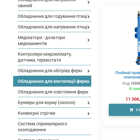
свиней
Обладнання для годування птиці
Обладнання для напування птиці
Медікатори - дозатори
медикаментів
Контролери мікроклімату,
датчики, термостати
Обладнання для обігріву ферм
Лінійний прив
клапанів
Обладнання для вентиляції ферм
Код:
HS66
В ная
Обладнання для освітлення ферм
11 306,
Бункери для корму (силоси)
К
Конвеєрні стрічки
Система спринклерного
охолодження