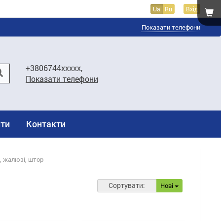
Ua
Ru
Вхід
Показати телефони
+3806744xxxxx,
Показати телефони
ти
Контакти
, жалюзі, штор
Сортувати:
Нові