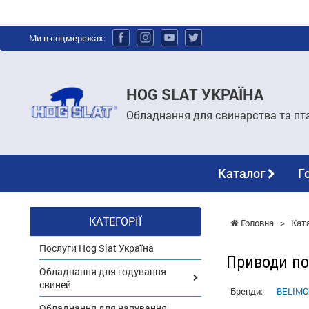
Ми в соцмережах:
HOG SLAT УКРАЇНА
Обладнання для свинарства та пт
Каталог
Г
КАТЕГОРІЇ
Головна
>
Кат
Послуги Hog Slat Україна
Приводи по
Обладнання для годування
свиней
Бренди:
BELIMO
Обладнання для напування