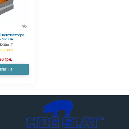
і вентилятора
 NM230A
230A-F
овлення
90 грн.
МОВИТИ