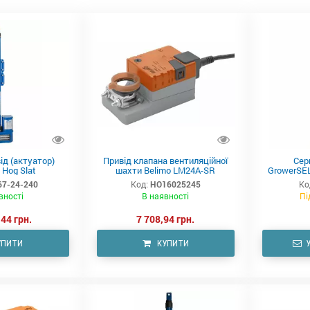
ід (актуатор)
Привід клапана вентиляційної
Сер
 Hog Slat
шахти Belimo LM24A-SR
GrowerSEL
7-24-240
Код:
HO16025245
Ко
вності
В наявності
Пі
44 грн.
7 708,94 грн.
УПИТИ
КУПИТИ