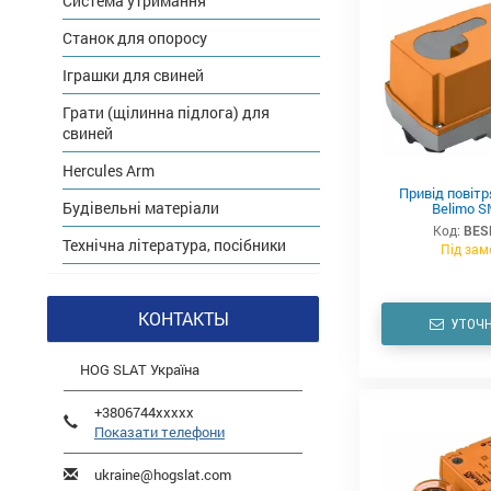
Система утримання
Станок для опоросу
Іграшки для свиней
Грати (щілинна підлога) для
свиней
Hercules Arm
Привід повітр
Будівельні матеріали
Belimo 
Код:
BES
Технічна література, посібники
Під зам
КОНТАКТЫ
УТОЧН
HOG SLAT Україна
+3806744xxxxx
Показати телефони
ukraine@hogslat.com