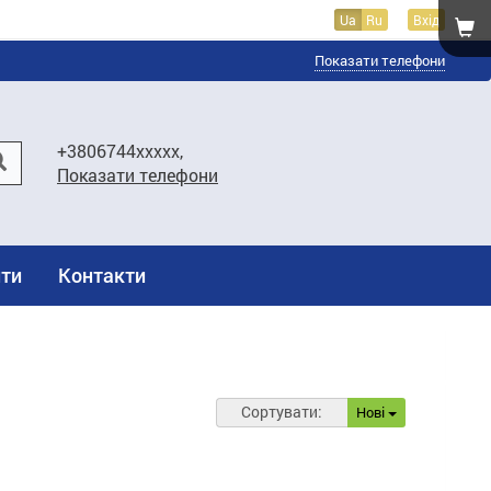
Ua
Ru
Вхід
Показати телефони
+3806744xxxxx,
Показати телефони
ти
Контакти
Сортувати:
Нові