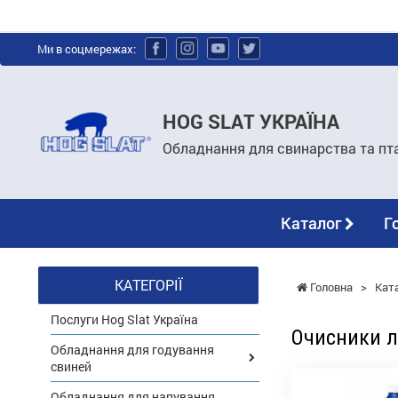
Ми в соцмережах:
HOG SLAT УКРАЇНА
Обладнання для свинарства та пт
Каталог
Г
КАТЕГОРІЇ
Головна
>
Кат
Послуги Hog Slat Україна
Очисники л
Обладнання для годування
свиней
Обладнання для напування