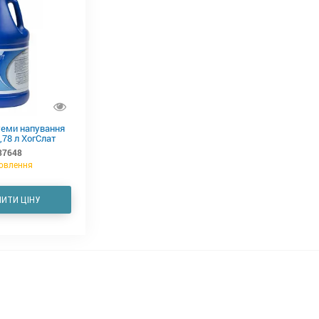
еми напування
,78 л ХогСлат
37648
овлення
ИТИ ЦІНУ