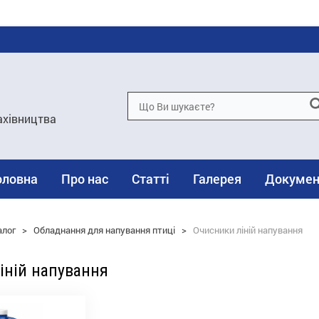
ахівництва
оловна
Про нас
Статті
Галерея
Докумен
алог
>
Обладнання для напування птиці
>
Очисники ліній напування
іній напування