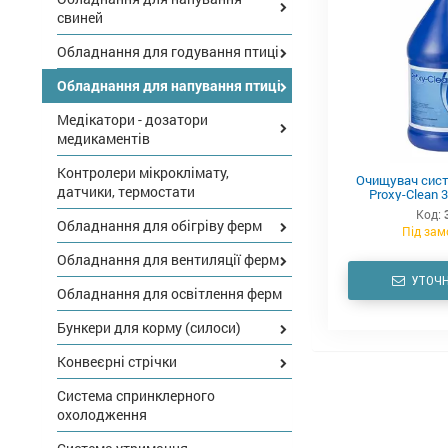
свиней
Обладнання для годування птиці
Обладнання для напування птиці
Медікатори - дозатори
медикаментів
Контролери мікроклімату,
Очищувач сист
датчики, термостати
Proxy-Clean 3
Код:
Обладнання для обігріву ферм
Під зам
Обладнання для вентиляції ферм
УТОЧН
Обладнання для освітлення ферм
Бункери для корму (силоси)
Конвеєрні стрічки
Система спринклерного
охолодження