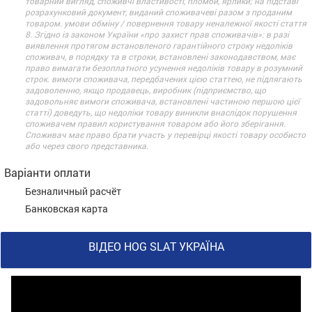
товарний вигляд, споживчі властивості, пломби, ярлики; на підставі
розрахунковий документ, виданий споживачеві разом з проданим
товаром. умови обміну / повернення товару неналежної якості стаття
8. Згідно із законом України «про захист прав споживачів»: в разі
виявлення протягом встановленого гарантійного строку недоліків
споживач, в порядку та в строки, встановлені законодавством, має
право вимагати безоплатного усунення недоліків товару в розумний
строк. вимоги споживача, передбачених цією статтею, не підлягають
задоволенню, якщо продавець, виробник (підприємство, що
задовольняє вимоги споживача, встановлені частиною першою цієї
статті) доведуть, що недоліки товару виникли внаслідок порушення
споживачем правил користування товаром або його зберігання.
Споживач має право брати участь у перевірці якості товару особисто
або через свого представника.
Варіанти оплати
Безналичный расчёт
Банковская карта
ВІДЕО HOG SLAT УКРАЇНА