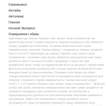
Самовывоз
Интайм
Автолюкс
Гюнсел
Ночной Экспресс
Повернення і обмін
Відповідно до закону України «про захист прав споживачів» ви
можете протягом 14 днів з моменту покупки повернути або обміняти
товар, придбаний в магазині, за умови виконання всіх норм
передбачених законом. Умови обміну / повернення товару належної
якості стаття 9. Відповідно до закону України «про захист прав
споживачів»: споживач має право обміняти непродовольчий товар
належної якості на аналогічний у продавця, у якого він був
придбаний, якщо товар не задовольнив його за формою, габаритами,
фасоном, кольором, розміром або з інших причин не може бути ним
використаний за призначенням. Споживач має право на обмін
товару належної якості протягом чотирнадцяти днів, не рахуючи дня
покупки. споживач (термін вживається в такому значенні згідно
статті 1. п.22 закону України «про захист прав споживачів») – фізична
особа, яка купує, замовляє, використовує або має намір придбати чи
замовити продукцію для особистих потреб, не пов’язаних з
підприємницькою діяльністю або виконанням обов’язків найманого
працівника. обмін або повернення товару належної якості
провадиться: якщо не використовувався; якщо збережено його