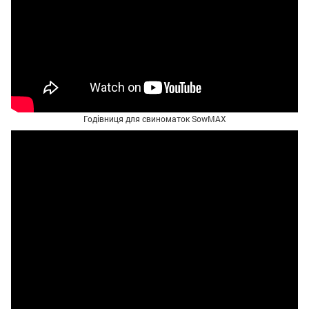
Годівниця для свиноматок SowMAX