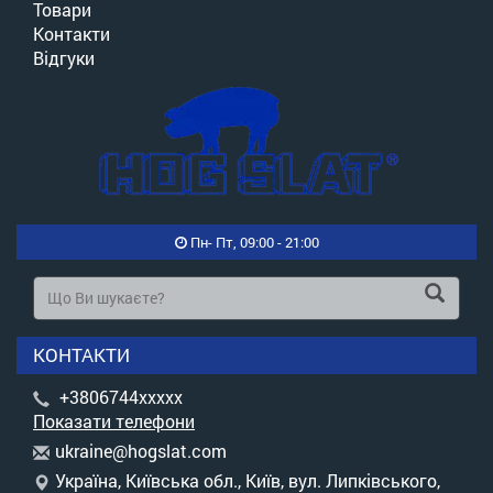
Товари
Контакти
Відгуки
Пн- Пт, 09:00 - 21:00
КОНТАКТИ
+3806744xxxxx
Показати телефони
u
kra
ine
@ho
gsl
at.
com
Україна, Київська обл., Київ, вул. Липківського,