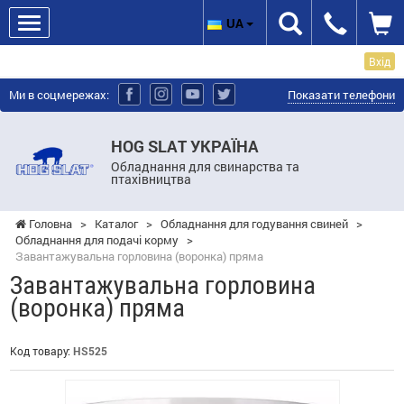
UA
Вхід
Ми в соцмережах:
Показати телефони
HOG SLAT УКРАЇНА
Обладнання для свинарства та
птахівництва
Головна
>
Каталог
>
Обладнання для годування свиней
>
Обладнання для подачі корму
>
Завантажувальна горловина (воронка) пряма
Завантажувальна горловина
(воронка) пряма
Код товару:
HS525