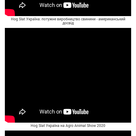
Hog Slat Україна: потужне виробництво свинини - американський
досвід
Hog Slat Україна на Agro Animal Show 2020