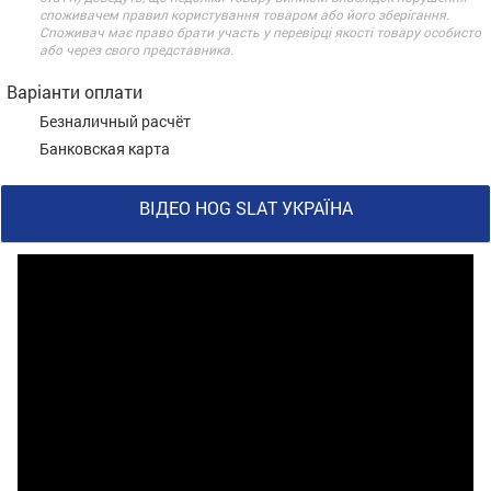
споживачем правил користування товаром або його зберігання.
Споживач має право брати участь у перевірці якості товару особисто
або через свого представника.
Варіанти оплати
Безналичный расчёт
Банковская карта
ВІДЕО HOG SLAT УКРАЇНА