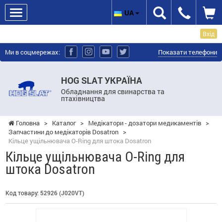
UA
Вхід
Ми в соцмережах:
Показати телефони
HOG SLAT УКРАЇНА
Обладнання для свинарства та
птахівництва
Головна
>
Каталог
>
Медікатори - дозатори медикаментів
>
Запчастини до медікаторів Dosatron
>
Кільце ущільнювача O-Ring для штока Dosatron
Кільце ущільнювача O-Ring для
штока Dosatron
Код товару:
52926 (J020VT)