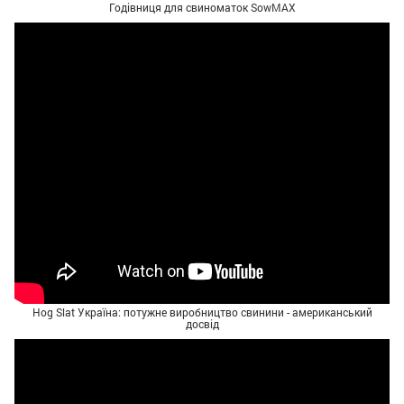
Годівниця для свиноматок SowMAX
Hog Slat Україна: потужне виробництво свинини - американський
досвід