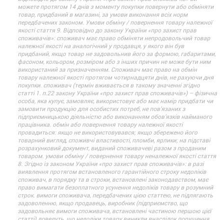
можете протягом 14 днів з моменту покупки повернути або обміняти
товар, придбаний в магазині, за умови виконання всіх норм
передбачених законом. Умови обміну / повернення товару належної
якості стаття 9. Відповідно до закону України «про захист прав
споживачів»: споживач має право обміняти непродовольчий товар
належної якості на аналогічний у продавця, у якого він був
придбаний, якщо товар не задовольнив його за формою, габаритами,
фасоном, кольором, розміром або з інших причин не може бути ним
використаний за призначенням. Споживач має право на обмін
товару належної якості протягом чотирнадцяти днів, не рахуючи дня
покупки. споживач (термін вживається в такому значенні згідно
статті 1. п.22 закону України «про захист прав споживачів») – фізична
особа, яка купує, замовляє, використовує або має намір придбати чи
замовити продукцію для особистих потреб, не пов’язаних з
підприємницькою діяльністю або виконанням обов’язків найманого
працівника. обмін або повернення товару належної якості
провадиться: якщо не використовувався; якщо збережено його
товарний вигляд, споживчі властивості, пломби, ярлики; на підставі
розрахунковий документ, виданий споживачеві разом з проданим
товаром. умови обміну / повернення товару неналежної якості стаття
8. Згідно із законом України «про захист прав споживачів»: в разі
виявлення протягом встановленого гарантійного строку недоліків
споживач, в порядку та в строки, встановлені законодавством, має
право вимагати безоплатного усунення недоліків товару в розумний
строк. вимоги споживача, передбачених цією статтею, не підлягають
задоволенню, якщо продавець, виробник (підприємство, що
задовольняє вимоги споживача, встановлені частиною першою цієї
статті) доведуть, що недоліки товару виникли внаслідок порушення