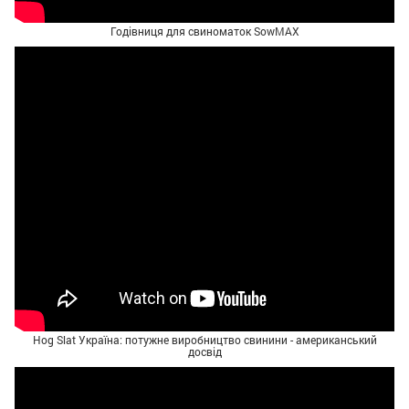
Годівниця для свиноматок SowMAX
Hog Slat Україна: потужне виробництво свинини - американський
досвід