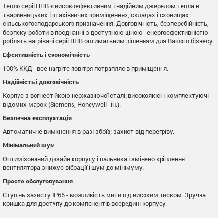
Тепло серії HHB є високоефективним і надійним джерелом тепла в
тваринницьких і птахівничих приміщеннях, складах і сховищах
сільськогосподарського призначення. Довговічність, безперебійність,
безпеку роботи в поєднанні з доступною ціною і енергоефективністю
роблять нагрівачі серії ННВ оптимальним рішенням для Вашого бізнесу.
Ефективність і економічність
100% ККД - все нагріте повітря потрапляє в приміщення.
Надійність і довговічність
Корпус з вогнестійкою нержавіючої сталі; високоякісні комплектуючі
відомих марок (Siemens, Honeywell і ін.).
Безпечна експлуатація
Автоматичне вимкнення в разі збоїв; захист від перегріву.
Мінімальний шум
Оптимізований дизайн корпусу і пальника і змінено кріплення
вентилятора знижує вібрації і шум до мінімуму.
Просте обслуговування
Ступінь захисту ІР65 - можливість мити під високим тиском. Зручна
кришка для доступу до компонентів всередині корпусу.