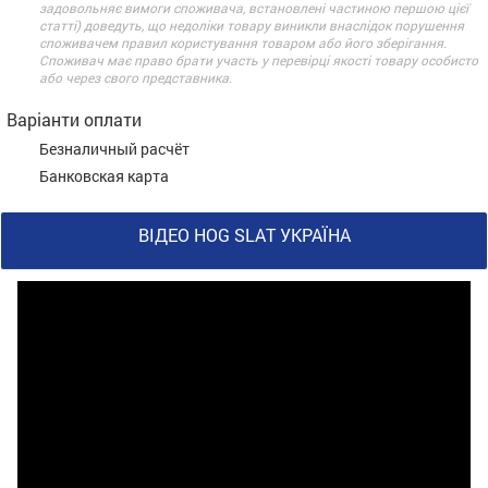
задовольняє вимоги споживача, встановлені частиною першою цієї
статті) доведуть, що недоліки товару виникли внаслідок порушення
споживачем правил користування товаром або його зберігання.
Споживач має право брати участь у перевірці якості товару особисто
або через свого представника.
Варіанти оплати
Безналичный расчёт
Банковская карта
ВІДЕО HOG SLAT УКРАЇНА