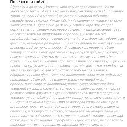
Повернення і обмін
Відповідно до закону України «про захист прав споживачів» ви
можете протягом 14 днів з моменту покупки повернути або обміняти
товар, придбаний в магазині, за умови виконання всіх норм
передбачених законом. Умови обміну / повернення товару належної
якості стаття 9. Відповідно до закону України «про захист прав
споживачів»: споживач має право обміняти непродовольчий товар
належної якості на аналогічний у продавця, у якого він був
придбаний, якщо товар не задовольнив його за формою, габаритами,
фасоном, кольором, розміром або з інших причин не може бути ним
використаний за призначенням. Споживач має право на обмін
товару належної якості протягом чотирнадцяти днів, не рахуючи дня
покупки. споживач (термін вживається в такому значенні згідно
статті 1. п.22 закону України «про захист прав споживачів») – фізична
особа, яка купує, замовляє, використовує або має намір придбати чи
замовити продукцію для особистих потреб, не пов’язаних з
підприємницькою діяльністю або виконанням обов’язків найманого
працівника. обмін або повернення товару належної якості
провадиться: якщо не використовувався; якщо збережено його
товарний вигляд, споживчі властивості, пломби, ярлики; на підставі
розрахунковий документ, виданий споживачеві разом з проданим
товаром. умови обміну / повернення товару неналежної якості стаття
8. Згідно із законом України «про захист прав споживачів»: в разі
виявлення протягом встановленого гарантійного строку недоліків
споживач, в порядку та в строки, встановлені законодавством, має
право вимагати безоплатного усунення недоліків товару в розумний
строк. вимоги споживача, передбачених цією статтею, не підлягають
задоволенню, якщо продавець, виробник (підприємство, що