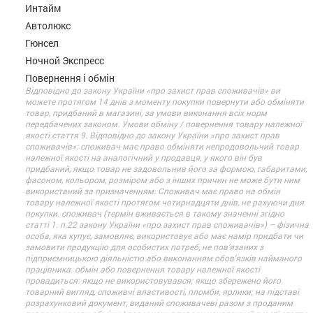
Интайм
Автолюкс
Гюнсел
Ночной Экспресс
Повернення і обмін
Відповідно до закону України «про захист прав споживачів» ви
можете протягом 14 днів з моменту покупки повернути або обміняти
товар, придбаний в магазині, за умови виконання всіх норм
передбачених законом. Умови обміну / повернення товару належної
якості стаття 9. Відповідно до закону України «про захист прав
споживачів»: споживач має право обміняти непродовольчий товар
належної якості на аналогічний у продавця, у якого він був
придбаний, якщо товар не задовольнив його за формою, габаритами,
фасоном, кольором, розміром або з інших причин не може бути ним
використаний за призначенням. Споживач має право на обмін
товару належної якості протягом чотирнадцяти днів, не рахуючи дня
покупки. споживач (термін вживається в такому значенні згідно
статті 1. п.22 закону України «про захист прав споживачів») – фізична
особа, яка купує, замовляє, використовує або має намір придбати чи
замовити продукцію для особистих потреб, не пов’язаних з
підприємницькою діяльністю або виконанням обов’язків найманого
працівника. обмін або повернення товару належної якості
провадиться: якщо не використовувався; якщо збережено його
товарний вигляд, споживчі властивості, пломби, ярлики; на підставі
розрахунковий документ, виданий споживачеві разом з проданим