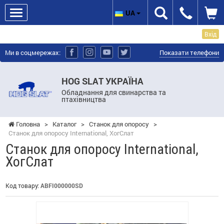
UA
Вхід
Ми в соцмережах:
Показати телефони
HOG SLAT УКРАЇНА
Обладнання для свинарства та
птахівництва
Головна
>
Каталог
>
Станок для опоросу
>
Станок для опоросу International, ХогСлат
Станок для опоросу International,
ХогСлат
Код товару:
ABFI000000SD