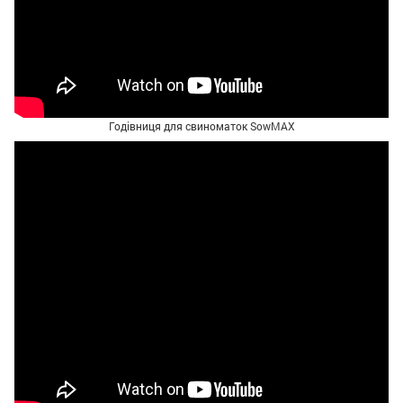
Годівниця для свиноматок SowMAX