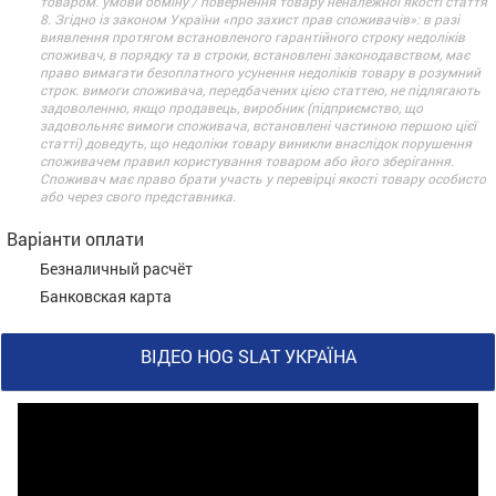
товаром. умови обміну / повернення товару неналежної якості стаття
8. Згідно із законом України «про захист прав споживачів»: в разі
виявлення протягом встановленого гарантійного строку недоліків
споживач, в порядку та в строки, встановлені законодавством, має
право вимагати безоплатного усунення недоліків товару в розумний
строк. вимоги споживача, передбачених цією статтею, не підлягають
задоволенню, якщо продавець, виробник (підприємство, що
задовольняє вимоги споживача, встановлені частиною першою цієї
статті) доведуть, що недоліки товару виникли внаслідок порушення
споживачем правил користування товаром або його зберігання.
Споживач має право брати участь у перевірці якості товару особисто
або через свого представника.
Варіанти оплати
Безналичный расчёт
Банковская карта
ВІДЕО HOG SLAT УКРАЇНА