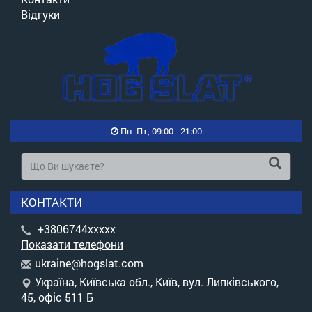
Відгуки
Пн- Пт, 09:00 - 21:00
КОНТАКТИ
+3806744xxxxx
Показати телефони
u
kra
ine
@ho
gsl
at.
com
Україна, Київська обл., Київ, вул. Липківського,
45, офіс 511 Б