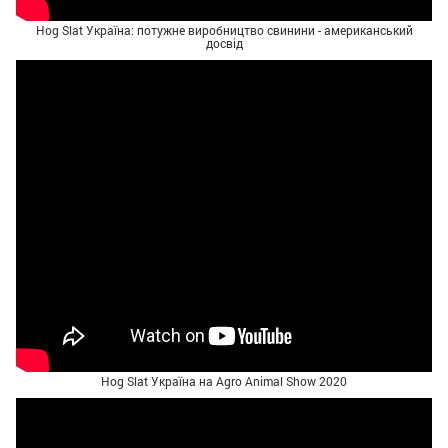
Hog Slat Україна: потужне виробництво свинини - американський
досвід
Hog Slat Україна на Agro Animal Show 2020