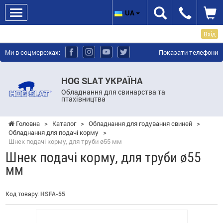
UA
Вхід
Ми в соцмережах:
Показати телефони
HOG SLAT УКРАЇНА
Обладнання для свинарства та
птахівництва
Головна
>
Каталог
>
Обладнання для годування свиней
>
Обладнання для подачі корму
>
Шнек подачі корму, для труби ø55 ​​мм
Шнек подачі корму, для труби ø55 ​​
мм
Код товару:
HSFA-55