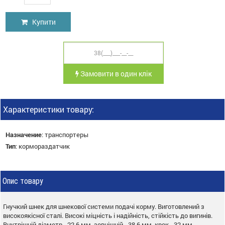
Купити
Замовити в один клік
Характеристики товару:
Назначение
:
транспортеры
Тип
:
кормораздатчик
Опис товару
Гнучкий шнек для шнекової системи подачі корму. Виготовлений з
високоякісної сталі. Високі міцність і надійність, стійкість до вигинів.
Внутрішній діаметр - 22,6 мм, зовнішній - 38,6 мм, крок - 32 мм.