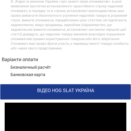
8. Згідно із законом України «про захист прав споживачів»: в разі
виявлення протягом встановленого гарантійного строку недоліків
споживач, в порядку та в строки, встановлені законодавством, має
право вимагати безоплатного усунення недоліків товару в розумний
строк. вимоги споживача, передбачених цією статтею, не підлягають
задоволенню, якщо продавець, виробник (підприємство, що
задовольняє вимоги споживача, встановлені частиною першою цієї
статті) доведуть, що недоліки товару виникли внаслідок порушення
споживачем правил користування товаром або його зберігання.
Споживач має право брати участь у перевірці якості товару особисто
або через свого представника.
Варіанти оплати
Безналичный расчёт
Банковская карта
ВІДЕО HOG SLAT УКРАЇНА