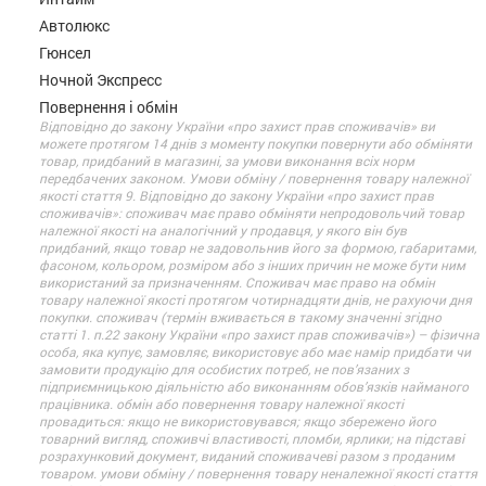
Автолюкс
Гюнсел
Ночной Экспресс
Повернення і обмін
Відповідно до закону України «про захист прав споживачів» ви
можете протягом 14 днів з моменту покупки повернути або обміняти
товар, придбаний в магазині, за умови виконання всіх норм
передбачених законом. Умови обміну / повернення товару належної
якості стаття 9. Відповідно до закону України «про захист прав
споживачів»: споживач має право обміняти непродовольчий товар
належної якості на аналогічний у продавця, у якого він був
придбаний, якщо товар не задовольнив його за формою, габаритами,
фасоном, кольором, розміром або з інших причин не може бути ним
використаний за призначенням. Споживач має право на обмін
товару належної якості протягом чотирнадцяти днів, не рахуючи дня
покупки. споживач (термін вживається в такому значенні згідно
статті 1. п.22 закону України «про захист прав споживачів») – фізична
особа, яка купує, замовляє, використовує або має намір придбати чи
замовити продукцію для особистих потреб, не пов’язаних з
підприємницькою діяльністю або виконанням обов’язків найманого
працівника. обмін або повернення товару належної якості
провадиться: якщо не використовувався; якщо збережено його
товарний вигляд, споживчі властивості, пломби, ярлики; на підставі
розрахунковий документ, виданий споживачеві разом з проданим
товаром. умови обміну / повернення товару неналежної якості стаття