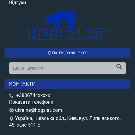
Відгуки
Пн- Пт, 09:00 - 21:00
КОНТАКТИ
+3806744xxxxx
Показати телефони
u
kra
ine
@ho
gsl
at.
com
Україна, Київська обл., Київ, вул. Липківського,
45, офіс 511 Б