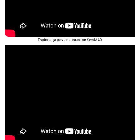
Годівниця для свиноматок SowMAX