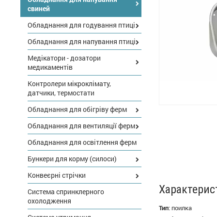
свиней
Обладнання для годування птиці
Обладнання для напування птиці
Медікатори - дозатори
медикаментів
Контролери мікроклімату,
датчики, термостати
Обладнання для обігріву ферм
Обладнання для вентиляції ферм
Обладнання для освітлення ферм
Бункери для корму (силоси)
Конвеєрні стрічки
Характерис
Система спринклерного
охолодження
Тип
:
поилка