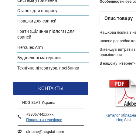
Система утримання
Особенности
:
без о
Станок для опоросу
Опис товару
Іграшки для свиней
Грати (щілинна підлога) для
Чашкова поїлка з не
свиней
власна розробка ком
Hercules Arm
Зменшує витрати з 
приміщення.
Будівельні матеріали
В нашому інтернет-
Технічна література, посібники
КОНТАКТЫ
HOG SLAT Україна
+3806744xxxxx
Каталог обладн
Показати телефони
Hog Slat
ukraine@hogslat.com