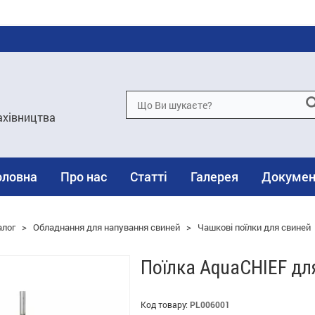
ахівництва
оловна
Про нас
Статті
Галерея
Докумен
алог
>
Обладнання для напування свиней
>
Чашкові поїлки для свиней
Поїлка AquaCHIEF дл
Код товару:
PL006001