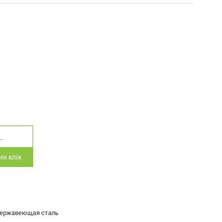
н клік
ержавеющая сталь