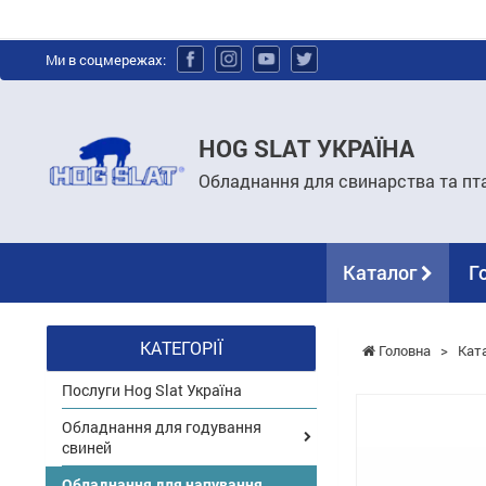
Ми в соцмережах:
HOG SLAT УКРАЇНА
Обладнання для свинарства та пт
Каталог
Г
КАТЕГОРІЇ
Головна
>
Кат
Послуги Hog Slat Україна
Обладнання для годування
свиней
Обладнання для напування