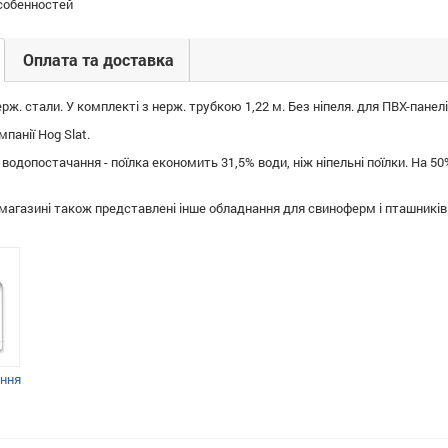
собенностей
Оплата та доставка
рж. стали. У комплекті з нерж. трубкою 1,22 м. Без ніпеля. для ПВХ-панелі
панії Hog Slat.
водопостачання - поїлка економить 31,5% води, ніж ніпельні поїлки. На 
магазині також представлені інше обладнання для свиноферм і пташників 
ання