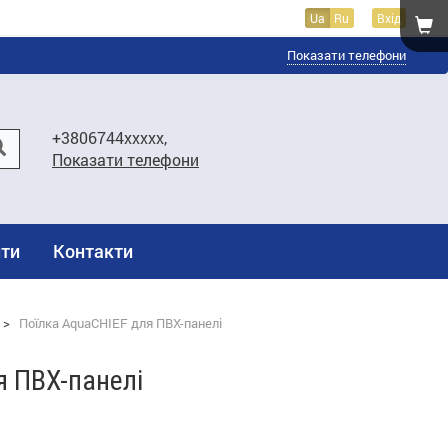
Ua
Ru
Вхід
Показати телефони
+3806744xxxxx,
Показати телефони
ти
Контакти
>
Поїлка AquaCHIEF для ПВХ-панелі
я ПВХ-панелі