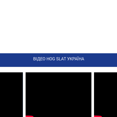
ВІДЕО HOG SLAT УКРАЇНА