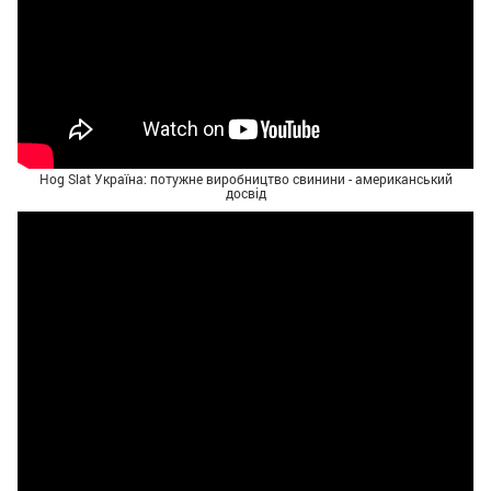
Hog Slat Україна: потужне виробництво свинини - американський
досвід