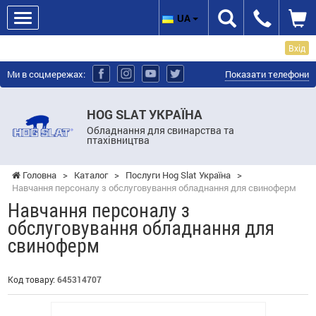
UA
Вхід
Ми в соцмережах:
Показати телефони
HOG SLAT УКРАЇНА
Обладнання для свинарства та
птахівництва
Головна
>
Каталог
>
Послуги Hog Slat Україна
>
Навчання персоналу з обслуговування обладнання для свиноферм
Навчання персоналу з
обслуговування обладнання для
свиноферм
Код товару:
645314707