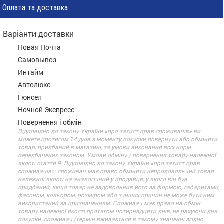
Оплата та доставка
Варіанти доставки
Новая Почта
Самовывоз
Интайм
Автолюкс
Гюнсел
Ночной Экспресс
Повернення і обмін
Відповідно до закону України «про захист прав споживачів» ви
можете протягом 14 днів з моменту покупки повернути або обміняти
товар, придбаний в магазині, за умови виконання всіх норм
передбачених законом. Умови обміну / повернення товару належної
якості стаття 9. Відповідно до закону України «про захист прав
споживачів»: споживач має право обміняти непродовольчий товар
належної якості на аналогічний у продавця, у якого він був
придбаний, якщо товар не задовольнив його за формою, габаритами,
фасоном, кольором, розміром або з інших причин не може бути ним
використаний за призначенням. Споживач має право на обмін
товару належної якості протягом чотирнадцяти днів, не рахуючи дня
покупки. споживач (термін вживається в такому значенні згідно