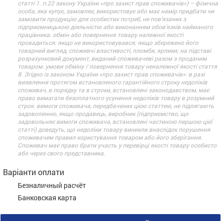
статті 1. п.22 закону України «про захист прав споживачів») – фізична
особа, яка купує, замовляє, використовує або має намір придбати чи
замовити продукцію для особистих потреб, не пов’язаних з
підприємницькою діяльністю або виконанням обов’язків найманого
працівника. обмін або повернення товару належної якості
провадиться: якщо не використовувався; якщо збережено його
товарний вигляд, споживчі властивості, пломби, ярлики; на підставі
розрахунковий документ, виданий споживачеві разом з проданим
товаром. умови обміну / повернення товару неналежної якості стаття
8. Згідно із законом України «про захист прав споживачів»: в разі
виявлення протягом встановленого гарантійного строку недоліків
споживач, в порядку та в строки, встановлені законодавством, має
право вимагати безоплатного усунення недоліків товару в розумний
строк. вимоги споживача, передбачених цією статтею, не підлягають
задоволенню, якщо продавець, виробник (підприємство, що
задовольняє вимоги споживача, встановлені частиною першою цієї
статті) доведуть, що недоліки товару виникли внаслідок порушення
споживачем правил користування товаром або його зберігання.
Споживач має право брати участь у перевірці якості товару особисто
або через свого представника.
Варіанти оплати
Безналичный расчёт
Банковская карта