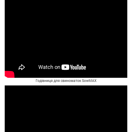
Годівниця для свиноматок SowMAX