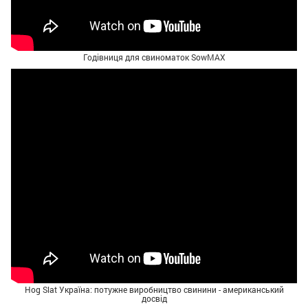
Годівниця для свиноматок SowMAX
Hog Slat Україна: потужне виробництво свинини - американський
досвід