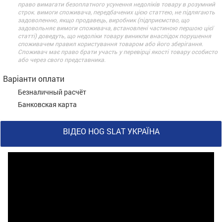
право вимагати безоплатного усунення недоліків товару в розумний
строк. вимоги споживача, передбачених цією статтею, не підлягають
задоволенню, якщо продавець, виробник (підприємство, що
задовольняє вимоги споживача, встановлені частиною першою цієї
статті) доведуть, що недоліки товару виникли внаслідок порушення
споживачем правил користування товаром або його зберігання.
Споживач має право брати участь у перевірці якості товару особисто
або через свого представника.
Варіанти оплати
Безналичный расчёт
Банковская карта
ВІДЕО HOG SLAT УКРАЇНА