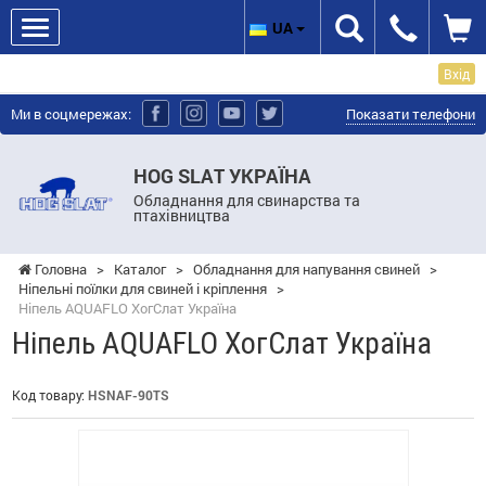
UA
Вхід
Ми в соцмережах:
Показати телефони
HOG SLAT УКРАЇНА
Обладнання для свинарства та
птахівництва
Головна
>
Каталог
>
Обладнання для напування свиней
>
Ніпельні поїлки для свиней і кріплення
>
Ніпель AQUAFLO ХогСлат Україна
Ніпель AQUAFLO ХогСлат Україна
Код товару:
HSNAF-90TS