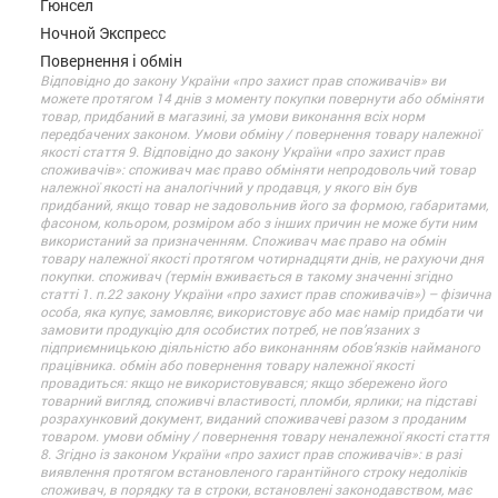
Гюнсел
Ночной Экспресс
Повернення і обмін
Відповідно до закону України «про захист прав споживачів» ви
можете протягом 14 днів з моменту покупки повернути або обміняти
товар, придбаний в магазині, за умови виконання всіх норм
передбачених законом. Умови обміну / повернення товару належної
якості стаття 9. Відповідно до закону України «про захист прав
споживачів»: споживач має право обміняти непродовольчий товар
належної якості на аналогічний у продавця, у якого він був
придбаний, якщо товар не задовольнив його за формою, габаритами,
фасоном, кольором, розміром або з інших причин не може бути ним
використаний за призначенням. Споживач має право на обмін
товару належної якості протягом чотирнадцяти днів, не рахуючи дня
покупки. споживач (термін вживається в такому значенні згідно
статті 1. п.22 закону України «про захист прав споживачів») – фізична
особа, яка купує, замовляє, використовує або має намір придбати чи
замовити продукцію для особистих потреб, не пов’язаних з
підприємницькою діяльністю або виконанням обов’язків найманого
працівника. обмін або повернення товару належної якості
провадиться: якщо не використовувався; якщо збережено його
товарний вигляд, споживчі властивості, пломби, ярлики; на підставі
розрахунковий документ, виданий споживачеві разом з проданим
товаром. умови обміну / повернення товару неналежної якості стаття
8. Згідно із законом України «про захист прав споживачів»: в разі
виявлення протягом встановленого гарантійного строку недоліків
споживач, в порядку та в строки, встановлені законодавством, має