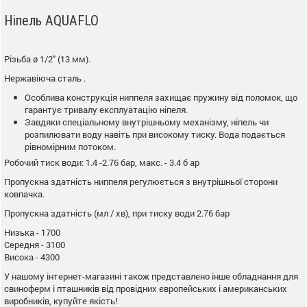
Ніпель AQUAFLO
Різьба ø 1/2" (13 мм).
Нержавіюча сталь .
Особлива конструкція ниппеля захищає пружину від поломок, що
гарантує тривалу експлуатацію ніпеля.
Завдяки спеціальному внутрішньому механізму, ніпель чи
розпилювати воду навіть при високому тиску. Вода подається
рівномірним потоком.
Робочий тиск води: 1.4 -2.76 бар, макс. - 3.4 б ар
Пропускна здатність ниппеля регулюється з внутрішньої сторони
ковпачка.
Пропускна здатність (мл / хв), при тиску води 2.76 бар
Низька - 1700
Середня - 3100
Висока - 4300
У нашому інтернет-магазині також представлено інше обладнання для
свиноферм і пташників від провідних європейських і американських
виробників, купуйте якість!