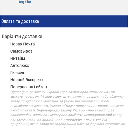
Hog Slat
Оплата та доставка
Варіанти доставки
Новая Почта
Самовывоз
Интайм
Автолюкс
Гюнсел
Ночной Экспресс
Повернення і обмін
Відповідно до закону України «про захист прав споживачів» ви
можете протягом 14 днів з моменту покупки повернути або обміняти
товар, придбаний в магазині, за умови виконання всіх норм
передбачених законом. Умови обміну / повернення товару належної
якості стаття 9. Відповідно до закону України «про захист прав
споживачів»: споживач має право обміняти непродовольчий товар
належної якості на аналогічний у продавця, у якого він був
придбаний, якщо товар не задовольнив його за формою, габаритами,