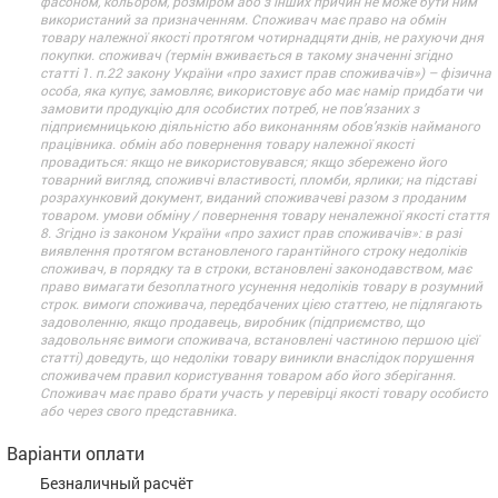
фасоном, кольором, розміром або з інших причин не може бути ним
використаний за призначенням. Споживач має право на обмін
товару належної якості протягом чотирнадцяти днів, не рахуючи дня
покупки. споживач (термін вживається в такому значенні згідно
статті 1. п.22 закону України «про захист прав споживачів») – фізична
особа, яка купує, замовляє, використовує або має намір придбати чи
замовити продукцію для особистих потреб, не пов’язаних з
підприємницькою діяльністю або виконанням обов’язків найманого
працівника. обмін або повернення товару належної якості
провадиться: якщо не використовувався; якщо збережено його
товарний вигляд, споживчі властивості, пломби, ярлики; на підставі
розрахунковий документ, виданий споживачеві разом з проданим
товаром. умови обміну / повернення товару неналежної якості стаття
8. Згідно із законом України «про захист прав споживачів»: в разі
виявлення протягом встановленого гарантійного строку недоліків
споживач, в порядку та в строки, встановлені законодавством, має
право вимагати безоплатного усунення недоліків товару в розумний
строк. вимоги споживача, передбачених цією статтею, не підлягають
задоволенню, якщо продавець, виробник (підприємство, що
задовольняє вимоги споживача, встановлені частиною першою цієї
статті) доведуть, що недоліки товару виникли внаслідок порушення
споживачем правил користування товаром або його зберігання.
Споживач має право брати участь у перевірці якості товару особисто
або через свого представника.
Варіанти оплати
Безналичный расчёт