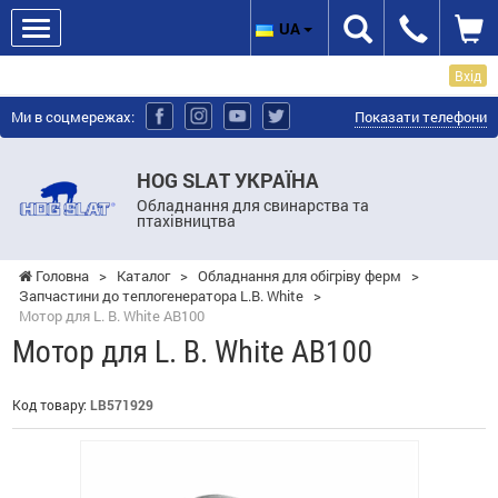
UA
Вхід
Ми в соцмережах:
Показати телефони
HOG SLAT УКРАЇНА
Обладнання для свинарства та
птахівництва
Головна
>
Каталог
>
Обладнання для обігріву ферм
>
Запчастини до теплогенератора L.B. White
>
Мотор для L. B. White AB100
Мотор для L. B. White AB100
Код товару:
LB571929