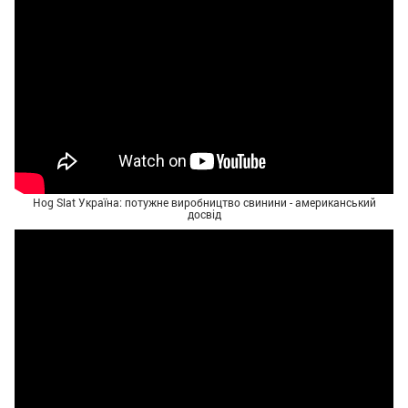
Hog Slat Україна: потужне виробництво свинини - американський
досвід