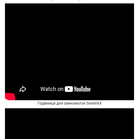
Годівниця для свиноматок SowMAX