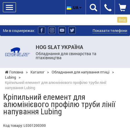
UA
Вхід
Ми в соцмережах:
Показати телефони
HOG SLAT УКРАЇНА
Обладнання для свинарства та
птахівництва
Головна
>
Каталог
>
Обладнання для напування птиці
>
Lubing
>
Кріпильний елемент для алюмінієвого профілю труби лінії
напування Lubing
Кріпильний елемент для
алюмінієвого профілю труби лінії
напування Lubing
Код товару:
L0301200300