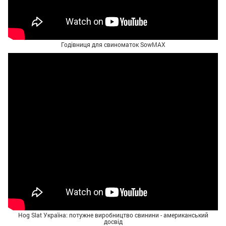
Годівниця для свиноматок SowMAX
Hog Slat Україна: потужне виробництво свинини - американський
досвід