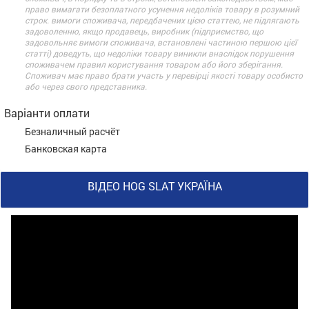
право вимагати безоплатного усунення недоліків товару в розумний
строк. вимоги споживача, передбачених цією статтею, не підлягають
задоволенню, якщо продавець, виробник (підприємство, що
задовольняє вимоги споживача, встановлені частиною першою цієї
статті) доведуть, що недоліки товару виникли внаслідок порушення
споживачем правил користування товаром або його зберігання.
Споживач має право брати участь у перевірці якості товару особисто
або через свого представника.
Варіанти оплати
Безналичный расчёт
Банковская карта
ВІДЕО HOG SLAT УКРАЇНА