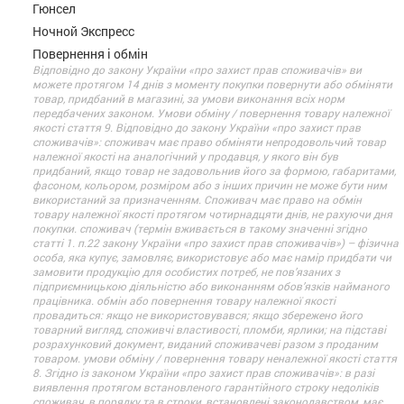
Гюнсел
Ночной Экспресс
Повернення і обмін
Відповідно до закону України «про захист прав споживачів» ви
можете протягом 14 днів з моменту покупки повернути або обміняти
товар, придбаний в магазині, за умови виконання всіх норм
передбачених законом. Умови обміну / повернення товару належної
якості стаття 9. Відповідно до закону України «про захист прав
споживачів»: споживач має право обміняти непродовольчий товар
належної якості на аналогічний у продавця, у якого він був
придбаний, якщо товар не задовольнив його за формою, габаритами,
фасоном, кольором, розміром або з інших причин не може бути ним
використаний за призначенням. Споживач має право на обмін
товару належної якості протягом чотирнадцяти днів, не рахуючи дня
покупки. споживач (термін вживається в такому значенні згідно
статті 1. п.22 закону України «про захист прав споживачів») – фізична
особа, яка купує, замовляє, використовує або має намір придбати чи
замовити продукцію для особистих потреб, не пов’язаних з
підприємницькою діяльністю або виконанням обов’язків найманого
працівника. обмін або повернення товару належної якості
провадиться: якщо не використовувався; якщо збережено його
товарний вигляд, споживчі властивості, пломби, ярлики; на підставі
розрахунковий документ, виданий споживачеві разом з проданим
товаром. умови обміну / повернення товару неналежної якості стаття
8. Згідно із законом України «про захист прав споживачів»: в разі
виявлення протягом встановленого гарантійного строку недоліків
споживач, в порядку та в строки, встановлені законодавством, має