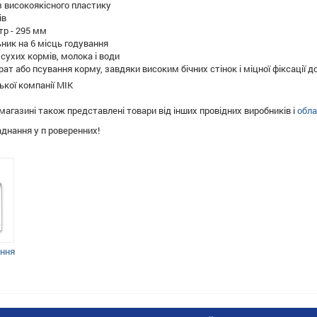
з високоякісного пластику
ів
тр - 295 мм
ник на 6 місць годування
сухих кормів, молока і води
рат або псування корму, завдяки високим бічних стінок і міцної фіксації д
ької компанії MIK
магазині також представлені товари від інших провідних виробників і
обла
аднання у п роверенних!
ання