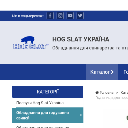
Ми в соцмережах:
HOG SLAT УКРАЇНА
Обладнання для свинарства та пт
Каталог
Г
КАТЕГОРІЇ
Головна
>
Кат
Годівниця для поро
Послуги Hog Slat Україна
Обладнання для годування
свиней
Обладнання для напування