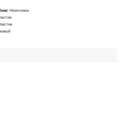
бник
:
Німеччина
ластик
ластик
новый