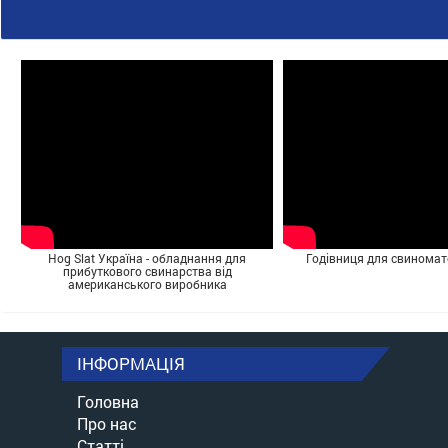
Hog Slat Україна - обладнання для
Годівниця для свинома
прибуткового свинарства від
американського виробника
ІНФОРМАЦІЯ
Головна
Про нас
Статті