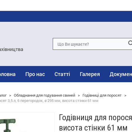
ахівництва
оловна
Про нас
Статті
Галерея
Докумен
алог
>
Обладнання для годування свиней
>
Годівниці для поросят
>
сят 3,5 л, 6 перегородок, ø 295 мм, висота стінки 61 мм
Годівниця для поросят
висота стінки 61 мм