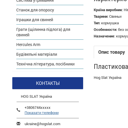
Система утримання
Станок для опоросу
Країна виробник
:
Ні
Тварини
:
Свиньи
Іграшки для свиней
Тип
:
кормушка
Грати (щілинна підлога) для
Особенности
:
без о
свиней
Назначение
:
кормуш
Hercules Arm
Опис товару
Будівельні матеріали
Технічна література, посібники
Пластикова
Hog Slat Україна
КОНТАКТЫ
HOG SLAT Україна
+3806744xxxxx
Показати телефони
ukraine@hogslat.com