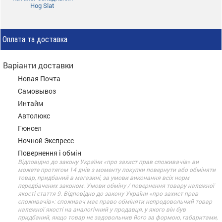
Hog Slat
Оплата та доставка
Варіанти доставки
Новая Почта
Самовывоз
Интайм
Автолюкс
Гюнсел
Ночной Экспресс
Повернення і обмін
Відповідно до закону України «про захист прав споживачів» ви
можете протягом 14 днів з моменту покупки повернути або обміняти
товар, придбаний в магазині, за умови виконання всіх норм
передбачених законом. Умови обміну / повернення товару належної
якості стаття 9. Відповідно до закону України «про захист прав
споживачів»: споживач має право обміняти непродовольчий товар
належної якості на аналогічний у продавця, у якого він був
придбаний, якщо товар не задовольнив його за формою, габаритами,