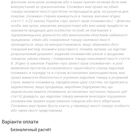
фасоном, кольором, розміром або з інших причин не може бути ним
використаний за призначенням. Споживач має право на обмін
товару належної якості протягом чотирнадцяти днів, не рахуючи дня
покупки. споживач (термін вживається в такому значенні згідно
статті 1. п.22 закону України «про захист прав споживачів») – фізична
особа, яка купує, замовляє, використовує або має намір придбати чи
замовити продукцію для особистих потреб, не пов’язаних з
підприємницькою діяльністю або виконанням обов’язків найманого
працівника. обмін або повернення товару належної якості
провадиться: якщо не використовувався; якщо збережено його
товарний вигляд, споживчі властивості, пломби, ярлики; на підставі
розрахунковий документ, виданий споживачеві разом з проданим
товаром. умови обміну / повернення товару неналежної якості стаття
8. Згідно із законом України «про захист прав споживачів»: в разі
виявлення протягом встановленого гарантійного строку недоліків
споживач, в порядку та в строки, встановлені законодавством, має
право вимагати безоплатного усунення недоліків товару в розумний
строк. вимоги споживача, передбачених цією статтею, не підлягають
задоволенню, якщо продавець, виробник (підприємство, що
задовольняє вимоги споживача, встановлені частиною першою цієї
статті) доведуть, що недоліки товару виникли внаслідок порушення
споживачем правил користування товаром або його зберігання.
Споживач має право брати участь у перевірці якості товару особисто
або через свого представника.
Варіанти оплати
Безналичный расчёт