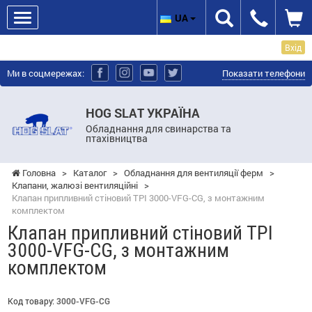
UA
Вхід
Ми в соцмережах:
Показати телефони
HOG SLAT УКРАЇНА
Обладнання для свинарства та
птахівництва
Головна
>
Каталог
>
Обладнання для вентиляції ферм
>
Клапани, жалюзі вентиляційні
>
Клапан припливний стіновий TPI 3000-VFG-CG, з монтажним
комплектом
Клапан припливний стіновий TPI
3000-VFG-CG, з монтажним
комплектом
Код товару:
3000-VFG-CG