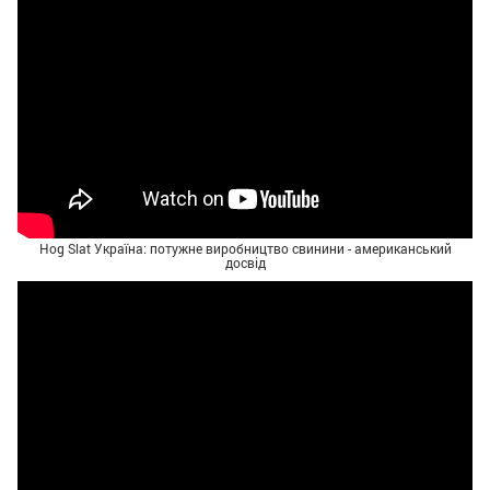
Hog Slat Україна: потужне виробництво свинини - американський
досвід