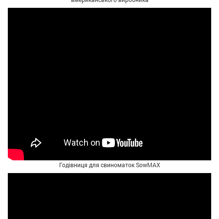
Годівниця для свиноматок SowMAX