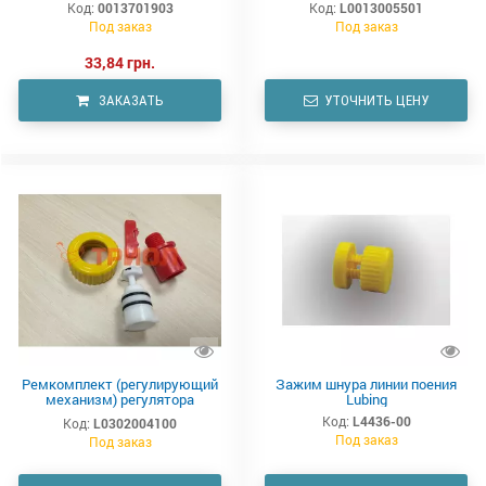
Код:
0013701903
Код:
L0013005501
Под заказ
Под заказ
33,84 грн.
ЗАКАЗАТЬ
УТОЧНИТЬ ЦЕНУ
Ремкомплект (регулирующий
Зажим шнура линии поения
механизм) регулятора
Lubing
давления воды Lubing (клапан
Код:
L4436-00
Код:
L0302004100
регулятора давления L3200 в
Под заказ
Под заказ
сборе)