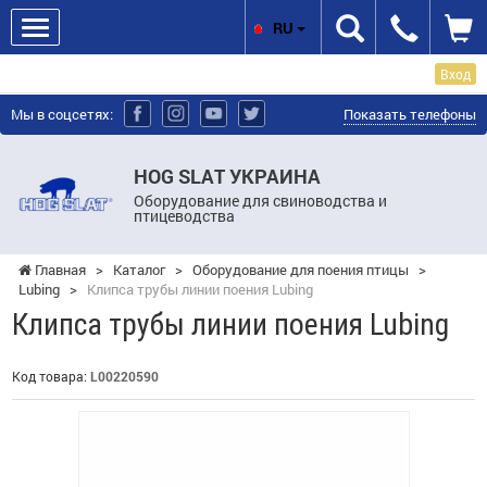
RU
Вход
Мы в соцсетях:
Показать телефоны
HOG SLAT УКРАИНА
Оборудование для свиноводства и
птицеводства
Главная
>
Каталог
>
Оборудование для поения птицы
>
Lubing
>
Клипса трубы линии поения Lubing
Клипса трубы линии поения Lubing
Код товара:
L00220590