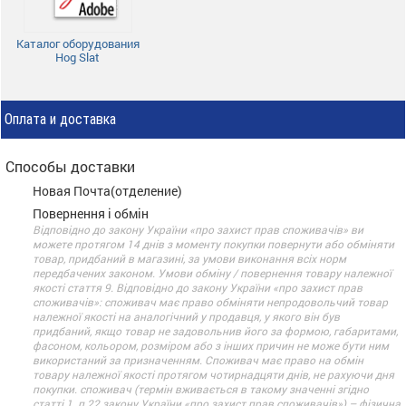
Каталог оборудования
Hog Slat
Оплата и доставка
Способы доставки
Новая Почта(отделение)
Повернення і обмін
Відповідно до закону України «про захист прав споживачів» ви
можете протягом 14 днів з моменту покупки повернути або обміняти
товар, придбаний в магазині, за умови виконання всіх норм
передбачених законом. Умови обміну / повернення товару належної
якості стаття 9. Відповідно до закону України «про захист прав
споживачів»: споживач має право обміняти непродовольчий товар
належної якості на аналогічний у продавця, у якого він був
придбаний, якщо товар не задовольнив його за формою, габаритами,
фасоном, кольором, розміром або з інших причин не може бути ним
використаний за призначенням. Споживач має право на обмін
товару належної якості протягом чотирнадцяти днів, не рахуючи дня
покупки. споживач (термін вживається в такому значенні згідно
статті 1. п.22 закону України «про захист прав споживачів») – фізична