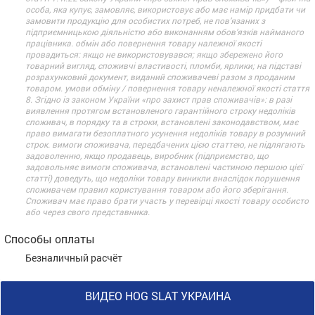
особа, яка купує, замовляє, використовує або має намір придбати чи
замовити продукцію для особистих потреб, не пов’язаних з
підприємницькою діяльністю або виконанням обов’язків найманого
працівника. обмін або повернення товару належної якості
провадиться: якщо не використовувався; якщо збережено його
товарний вигляд, споживчі властивості, пломби, ярлики; на підставі
розрахунковий документ, виданий споживачеві разом з проданим
товаром. умови обміну / повернення товару неналежної якості стаття
8. Згідно із законом України «про захист прав споживачів»: в разі
виявлення протягом встановленого гарантійного строку недоліків
споживач, в порядку та в строки, встановлені законодавством, має
право вимагати безоплатного усунення недоліків товару в розумний
строк. вимоги споживача, передбачених цією статтею, не підлягають
задоволенню, якщо продавець, виробник (підприємство, що
задовольняє вимоги споживача, встановлені частиною першою цієї
статті) доведуть, що недоліки товару виникли внаслідок порушення
споживачем правил користування товаром або його зберігання.
Споживач має право брати участь у перевірці якості товару особисто
або через свого представника.
Способы оплаты
Безналичный расчёт
ВИДЕО HOG SLAT УКРАИНА