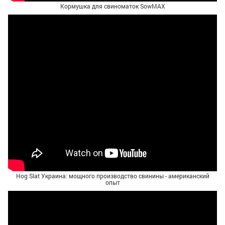
Кормушка для свиноматок SowMAX
Hog Slat Украина: мощного производство свинины - американский
опыт