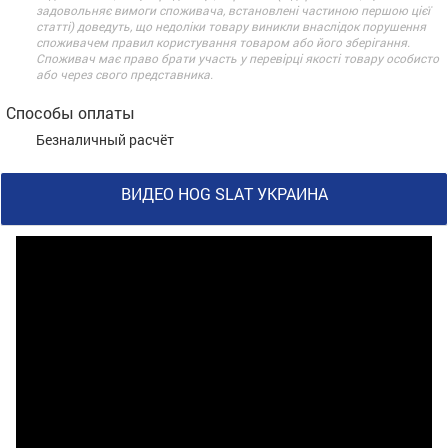
задовольняє вимоги споживача, встановлені частиною першою цієї
статті) доведуть, що недоліки товару виникли внаслідок порушення
споживачем правил користування товаром або його зберігання.
Споживач має право брати участь у перевірці якості товару особисто
або через свого представника.
Способы оплаты
Безналичный расчёт
ВИДЕО HOG SLAT УКРАИНА