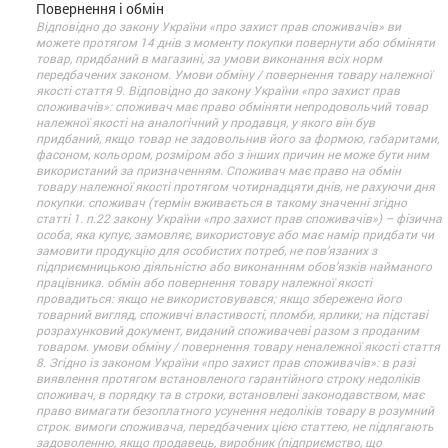
Повернення і обмін
Відповідно до закону України «про захист прав споживачів» ви
можете протягом 14 днів з моменту покупки повернути або обміняти
товар, придбаний в магазині, за умови виконання всіх норм
передбачених законом. Умови обміну / повернення товару належної
якості стаття 9. Відповідно до закону України «про захист прав
споживачів»: споживач має право обміняти непродовольчий товар
належної якості на аналогічний у продавця, у якого він був
придбаний, якщо товар не задовольнив його за формою, габаритами,
фасоном, кольором, розміром або з інших причин не може бути ним
використаний за призначенням. Споживач має право на обмін
товару належної якості протягом чотирнадцяти днів, не рахуючи дня
покупки. споживач (термін вживається в такому значенні згідно
статті 1. п.22 закону України «про захист прав споживачів») – фізична
особа, яка купує, замовляє, використовує або має намір придбати чи
замовити продукцію для особистих потреб, не пов’язаних з
підприємницькою діяльністю або виконанням обов’язків найманого
працівника. обмін або повернення товару належної якості
провадиться: якщо не використовувався; якщо збережено його
товарний вигляд, споживчі властивості, пломби, ярлики; на підставі
розрахунковий документ, виданий споживачеві разом з проданим
товаром. умови обміну / повернення товару неналежної якості стаття
8. Згідно із законом України «про захист прав споживачів»: в разі
виявлення протягом встановленого гарантійного строку недоліків
споживач, в порядку та в строки, встановлені законодавством, має
право вимагати безоплатного усунення недоліків товару в розумний
строк. вимоги споживача, передбачених цією статтею, не підлягають
задоволенню, якщо продавець, виробник (підприємство, що