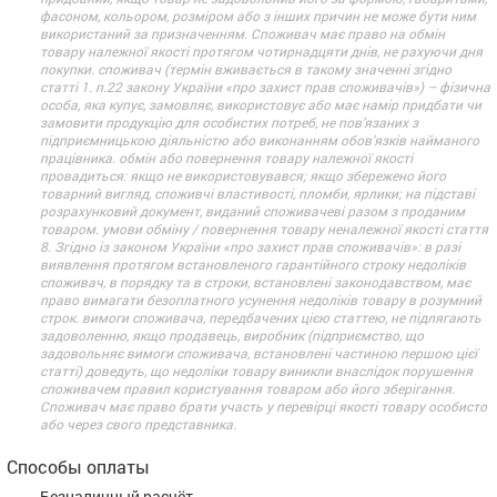
фасоном, кольором, розміром або з інших причин не може бути ним
використаний за призначенням. Споживач має право на обмін
товару належної якості протягом чотирнадцяти днів, не рахуючи дня
покупки. споживач (термін вживається в такому значенні згідно
статті 1. п.22 закону України «про захист прав споживачів») – фізична
особа, яка купує, замовляє, використовує або має намір придбати чи
замовити продукцію для особистих потреб, не пов’язаних з
підприємницькою діяльністю або виконанням обов’язків найманого
працівника. обмін або повернення товару належної якості
провадиться: якщо не використовувався; якщо збережено його
товарний вигляд, споживчі властивості, пломби, ярлики; на підставі
розрахунковий документ, виданий споживачеві разом з проданим
товаром. умови обміну / повернення товару неналежної якості стаття
8. Згідно із законом України «про захист прав споживачів»: в разі
виявлення протягом встановленого гарантійного строку недоліків
споживач, в порядку та в строки, встановлені законодавством, має
право вимагати безоплатного усунення недоліків товару в розумний
строк. вимоги споживача, передбачених цією статтею, не підлягають
задоволенню, якщо продавець, виробник (підприємство, що
задовольняє вимоги споживача, встановлені частиною першою цієї
статті) доведуть, що недоліки товару виникли внаслідок порушення
споживачем правил користування товаром або його зберігання.
Споживач має право брати участь у перевірці якості товару особисто
або через свого представника.
Способы оплаты
Безналичный расчёт