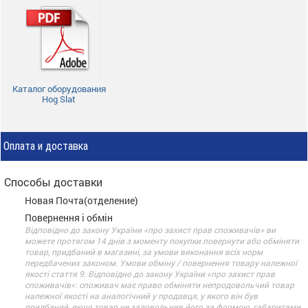
Каталог оборудования
Hog Slat
Оплата и доставка
Способы доставки
Новая Почта(отделение)
Повернення і обмін
Відповідно до закону України «про захист прав споживачів» ви
можете протягом 14 днів з моменту покупки повернути або обміняти
товар, придбаний в магазині, за умови виконання всіх норм
передбачених законом. Умови обміну / повернення товару належної
якості стаття 9. Відповідно до закону України «про захист прав
споживачів»: споживач має право обміняти непродовольчий товар
належної якості на аналогічний у продавця, у якого він був
придбаний, якщо товар не задовольнив його за формою, габаритами,