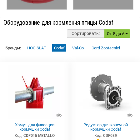
Оборудование для кормления птицы Codaf
Сортировать:
От Я до А
Бренды:
HOG SLAT
Codaf
Val-Co
Corti Zootecnici
Хомут для фиксации
Редуктор для конечной
кормушки Codaf
кормушки Codaf
Код:
CDF015 METALLO
Код:
CDF039