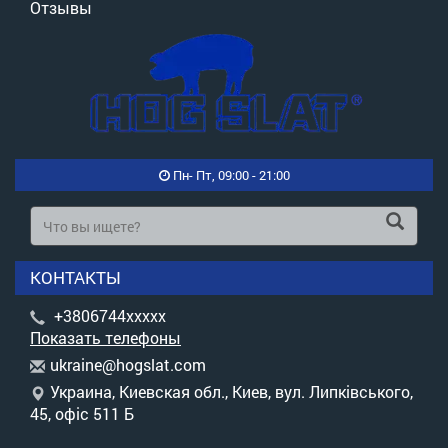
Отзывы
Пн- Пт, 09:00 - 21:00
КОНТАКТЫ
+3806744xxxxx
Показать телефоны
u
kra
ine
@ho
gsl
at.
com
Украина, Киевская обл., Киев, вул. Липківського,
45, офіс 511 Б