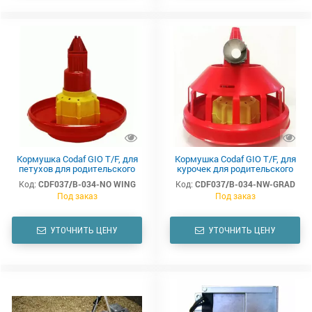
Кормушка Codaf GIO T/F, для
Кормушка Codaf GIO T/F, для
петухов для родительского
курочек для родительского
стада, без перегородок,
стада, с решетокй, высокий
Код:
CDF037/B-034-NO WING
Код:
CDF037/B-034-NW-GRAD
высокий конус
конус
Под заказ
Под заказ
УТОЧНИТЬ ЦЕНУ
УТОЧНИТЬ ЦЕНУ