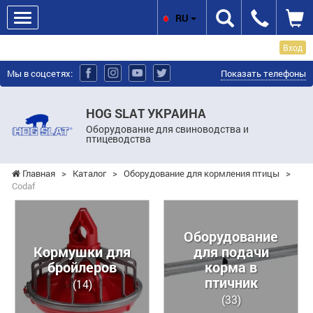
RU
Вход
Мы в соцсетях:
Показать телефоны
HOG SLAT УКРАИНА
Оборудование для свиноводства и
птицеводства
Главная
>
Каталог
>
Оборудование для кормления птицы
>
Codaf
Оборудование
Кормушки для
для подачи
бройлеров
корма в
птичник
(14)
(33)