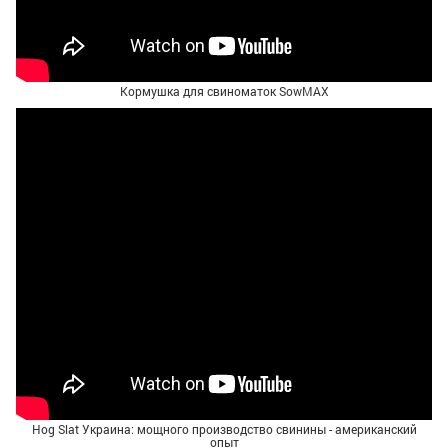
Кормушка для свиноматок SowMAX
Hog Slat Украина: мощного производство свинины - американский
опыт