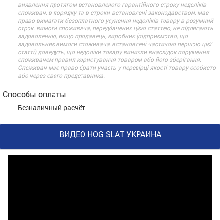
виявлення протягом встановленого гарантійного строку недоліків
споживач, в порядку та в строки, встановлені законодавством, має
право вимагати безоплатного усунення недоліків товару в розумний
строк. вимоги споживача, передбачених цією статтею, не підлягають
задоволенню, якщо продавець, виробник (підприємство, що
задовольняє вимоги споживача, встановлені частиною першою цієї
статті) доведуть, що недоліки товару виникли внаслідок порушення
споживачем правил користування товаром або його зберігання.
Споживач має право брати участь у перевірці якості товару особисто
або через свого представника.
Способы оплаты
Безналичный расчёт
ВИДЕО HOG SLAT УКРАИНА