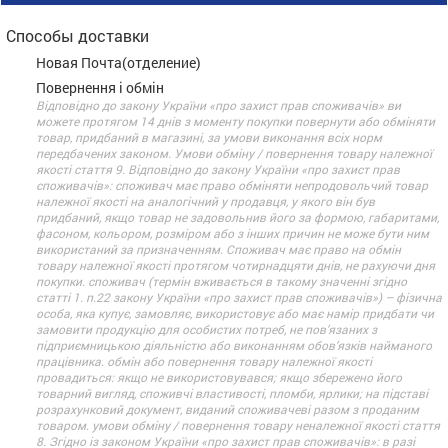
Способы доставки
Новая Почта(отделение)
Повернення і обмін
Відповідно до закону України «про захист прав споживачів» ви
можете протягом 14 днів з моменту покупки повернути або обміняти
товар, придбаний в магазині, за умови виконання всіх норм
передбачених законом. Умови обміну / повернення товару належної
якості стаття 9. Відповідно до закону України «про захист прав
споживачів»: споживач має право обміняти непродовольчий товар
належної якості на аналогічний у продавця, у якого він був
придбаний, якщо товар не задовольнив його за формою, габаритами,
фасоном, кольором, розміром або з інших причин не може бути ним
використаний за призначенням. Споживач має право на обмін
товару належної якості протягом чотирнадцяти днів, не рахуючи дня
покупки. споживач (термін вживається в такому значенні згідно
статті 1. п.22 закону України «про захист прав споживачів») – фізична
особа, яка купує, замовляє, використовує або має намір придбати чи
замовити продукцію для особистих потреб, не пов’язаних з
підприємницькою діяльністю або виконанням обов’язків найманого
працівника. обмін або повернення товару належної якості
провадиться: якщо не використовувався; якщо збережено його
товарний вигляд, споживчі властивості, пломби, ярлики; на підставі
розрахунковий документ, виданий споживачеві разом з проданим
товаром. умови обміну / повернення товару неналежної якості стаття
8. Згідно із законом України «про захист прав споживачів»: в разі