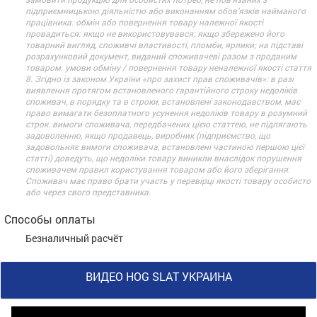
підприємницькою діяльністю або виконанням обов’язків найманого
працівника. обмін або повернення товару належної якості
провадиться: якщо не використовувався; якщо збережено його
товарний вигляд, споживчі властивості, пломби, ярлики; на підставі
розрахунковий документ, виданий споживачеві разом з проданим
товаром. умови обміну / повернення товару неналежної якості стаття
8. Згідно із законом України «про захист прав споживачів»: в разі
виявлення протягом встановленого гарантійного строку недоліків
споживач, в порядку та в строки, встановлені законодавством, має
право вимагати безоплатного усунення недоліків товару в розумний
строк. вимоги споживача, передбачених цією статтею, не підлягають
задоволенню, якщо продавець, виробник (підприємство, що
задовольняє вимоги споживача, встановлені частиною першою цієї
статті) доведуть, що недоліки товару виникли внаслідок порушення
споживачем правил користування товаром або його зберігання.
Споживач має право брати участь у перевірці якості товару особисто
або через свого представника.
Способы оплаты
Безналичный расчёт
ВИДЕО HOG SLAT УКРАИНА