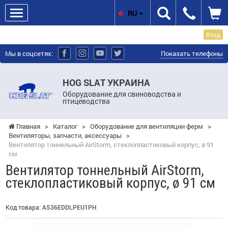
RU
Вход
Мы в соцсетях:
Показать телефоны
HOG SLAT УКРАИНА
Оборудование для свиноводства и
птицеводства
Главная
>
Каталог
>
Оборудование для вентиляции ферм
>
Вентиляторы, запчасти, аксессуары
>
Вентилятор тоннельный AirStorm, стеклопластиковый корпус, ø 91
см
Вентилятор тоннельный AirStorm,
стеклопластиковый корпус, ø 91 см
Код товара:
AS36EDDLPEU1PH