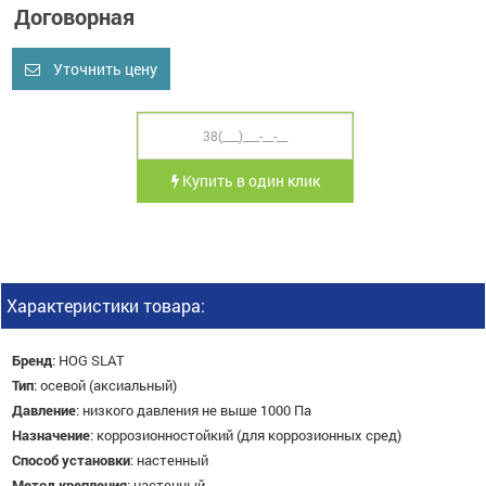
Договорная
Уточнить цену
Купить в один клик
Характеристики товара:
Бренд
:
HOG SLAT
Тип
:
осевой (аксиальный)
Давление
:
низкого давления не выше 1000 Па
Назначение
:
коррозионностойкий (для коррозионных сред)
Способ установки
:
настенный
Метод крепления
:
настенный