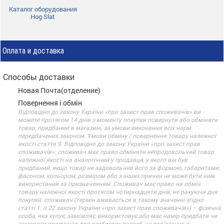
Каталог оборудования
Hog Slat
Оплата и доставка
Способы доставки
Новая Почта(отделение)
Повернення і обмін
Відповідно до закону України «про захист прав споживачів» ви
можете протягом 14 днів з моменту покупки повернути або обміняти
товар, придбаний в магазині, за умови виконання всіх норм
передбачених законом. Умови обміну / повернення товару належної
якості стаття 9. Відповідно до закону України «про захист прав
споживачів»: споживач має право обміняти непродовольчий товар
належної якості на аналогічний у продавця, у якого він був
придбаний, якщо товар не задовольнив його за формою, габаритами,
фасоном, кольором, розміром або з інших причин не може бути ним
використаний за призначенням. Споживач має право на обмін
товару належної якості протягом чотирнадцяти днів, не рахуючи дня
покупки. споживач (термін вживається в такому значенні згідно
статті 1. п.22 закону України «про захист прав споживачів») – фізична
особа, яка купує, замовляє, використовує або має намір придбати чи
замовити продукцію для особистих потреб, не пов’язаних з