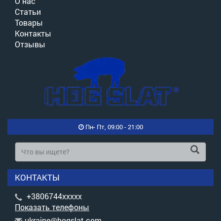
О нас
Статьи
Товары
Контакты
Отзывы
Пн- Пт, 09:00 - 21:00
КОНТАКТЫ
+3806744xxxxx
Показать телефоны
u
kra
ine
@ho
gsl
at.
com