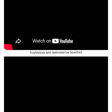
Кормушка для свиноматок SowMAX