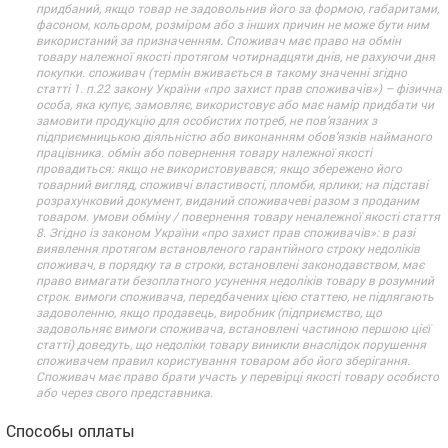
придбаний, якщо товар не задовольнив його за формою, габаритами,
фасоном, кольором, розміром або з інших причин не може бути ним
використаний за призначенням. Споживач має право на обмін
товару належної якості протягом чотирнадцяти днів, не рахуючи дня
покупки. споживач (термін вживається в такому значенні згідно
статті 1. п.22 закону України «про захист прав споживачів») – фізична
особа, яка купує, замовляє, використовує або має намір придбати чи
замовити продукцію для особистих потреб, не пов’язаних з
підприємницькою діяльністю або виконанням обов’язків найманого
працівника. обмін або повернення товару належної якості
провадиться: якщо не використовувався; якщо збережено його
товарний вигляд, споживчі властивості, пломби, ярлики; на підставі
розрахунковий документ, виданий споживачеві разом з проданим
товаром. умови обміну / повернення товару неналежної якості стаття
8. Згідно із законом України «про захист прав споживачів»: в разі
виявлення протягом встановленого гарантійного строку недоліків
споживач, в порядку та в строки, встановлені законодавством, має
право вимагати безоплатного усунення недоліків товару в розумний
строк. вимоги споживача, передбачених цією статтею, не підлягають
задоволенню, якщо продавець, виробник (підприємство, що
задовольняє вимоги споживача, встановлені частиною першою цієї
статті) доведуть, що недоліки товару виникли внаслідок порушення
споживачем правил користування товаром або його зберігання.
Споживач має право брати участь у перевірці якості товару особисто
або через свого представника.
Способы оплаты