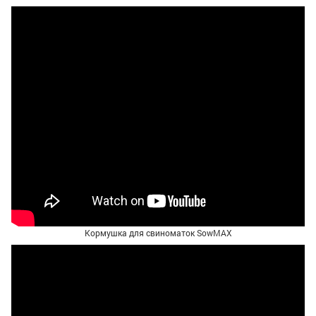
Кормушка для свиноматок SowMAX