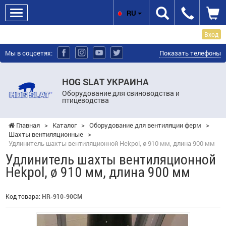
RU
Вход
Мы в соцсетях:
Показать телефоны
HOG SLAT УКРАИНА
Оборудование для свиноводства и
птицеводства
Главная
>
Каталог
>
Оборудование для вентиляции ферм
>
Шахты вентиляционные
>
Удлинитель шахты вентиляционной Hekpol, ø 910 мм, длина 900 мм
Удлинитель шахты вентиляционной
Hekpol, ø 910 мм, длина 900 мм
Код товара:
HR-910-90CM