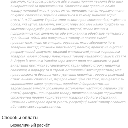
фасоном, кольором, розміром або з інших причин не може бути ним
використаний за призначенням. Споживач має право на обмін
товару належної якості протягом чотирнадцяти днів, не рахуючи дня
покупки. споживач (термін вживається в такому значенні згідно
статті 1. п.22 закону України «про захист прав споживачів») – фізична
особа, яка купує, замовляє, використовує або має намір придбати чи
замовити продукцію для особистих потреб, не пов’язаних з
підприємницькою діяльністю або виконанням обов’язків найманого
працівника. обмін або повернення товару належної якості
провадиться: якщо не використовувався; якщо збережено його
товарний вигляд, споживчі властивості, пломби, ярлики; на підставі
розрахунковий документ, виданий споживачеві разом з проданим
товаром. умови обміну / повернення товару неналежної якості стаття
8. Згідно із законом України «про захист прав споживачів»: в разі
виявлення протягом встановленого гарантійного строку недоліків
споживач, в порядку та в строки, встановлені законодавством, має
право вимагати безоплатного усунення недоліків товару в розумний
строк. вимоги споживача, передбачених цією статтею, не підлягають
задоволенню, якщо продавець, виробник (підприємство, що
задовольняє вимоги споживача, встановлені частиною першою цієї
статті) доведуть, що недоліки товару виникли внаслідок порушення
споживачем правил користування товаром або його зберігання.
Споживач має право брати участь у перевірці якості товару особисто
або через свого представника.
Способы оплаты
Безналичный расчёт