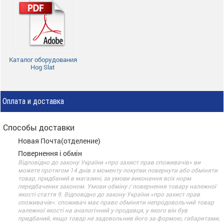
Каталог оборудования
Hog Slat
Оплата и доставка
Способы доставки
Новая Почта(отделение)
Повернення і обмін
Відповідно до закону України «про захист прав споживачів» ви
можете протягом 14 днів з моменту покупки повернути або обміняти
товар, придбаний в магазині, за умови виконання всіх норм
передбачених законом. Умови обміну / повернення товару належної
якості стаття 9. Відповідно до закону України «про захист прав
споживачів»: споживач має право обміняти непродовольчий товар
належної якості на аналогічний у продавця, у якого він був
придбаний, якщо товар не задовольнив його за формою, габаритами,