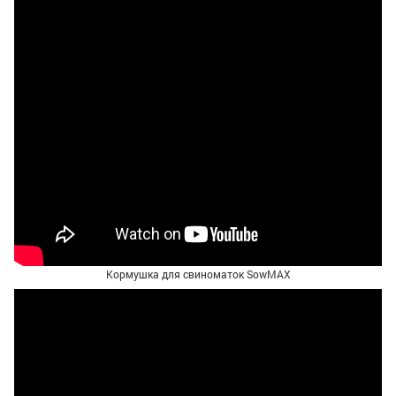
Кормушка для свиноматок SowMAX