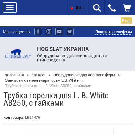
RU
Вход
Мы в соцсетях:
Показать телефоны
HOG SLAT УКРАИНА
Оборудование для свиноводства и
птицеводства
Главная
>
Каталог
>
Оборудование для обогрева ферм
>
Запчасти к теплогенераторам L.B. White
>
Трубка горелки для L. B. White AВ250, с гайками
Трубка горелки для L. B. White
AВ250, с гайками
Код товара:
LB21476