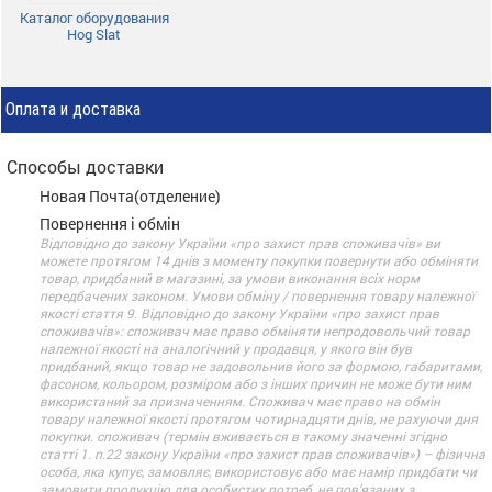
Каталог оборудования
Hog Slat
Оплата и доставка
Способы доставки
Новая Почта(отделение)
Повернення і обмін
Відповідно до закону України «про захист прав споживачів» ви
можете протягом 14 днів з моменту покупки повернути або обміняти
товар, придбаний в магазині, за умови виконання всіх норм
передбачених законом. Умови обміну / повернення товару належної
якості стаття 9. Відповідно до закону України «про захист прав
споживачів»: споживач має право обміняти непродовольчий товар
належної якості на аналогічний у продавця, у якого він був
придбаний, якщо товар не задовольнив його за формою, габаритами,
фасоном, кольором, розміром або з інших причин не може бути ним
використаний за призначенням. Споживач має право на обмін
товару належної якості протягом чотирнадцяти днів, не рахуючи дня
покупки. споживач (термін вживається в такому значенні згідно
статті 1. п.22 закону України «про захист прав споживачів») – фізична
особа, яка купує, замовляє, використовує або має намір придбати чи
замовити продукцію для особистих потреб, не пов’язаних з