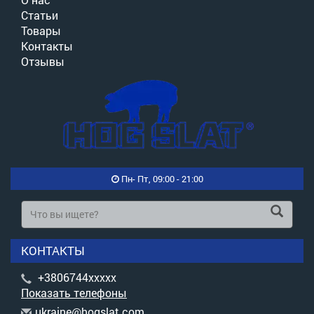
Статьи
Товары
Контакты
Отзывы
Пн- Пт, 09:00 - 21:00
КОНТАКТЫ
+3806744xxxxx
Показать телефоны
u
kra
ine
@ho
gsl
at.
com