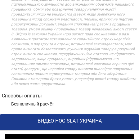
підприємницькою діяльністю або виконанням обов’язків найманого
працівника. обмін або повернення товару належної якості
провадиться: якщо не використовувався; якщо збережено його
товарний вигляд, споживчі властивості, пломби, ярлики; на підставі
розрахунковий документ, виданий споживачеві разом з проданим
товаром. умови обміну / повернення товару неналежної якості стаття
8. Згідно із законом України «про захист прав споживачів»: в разі
виявлення протягом встановленого гарантійного строку недоліків
споживач, в порядку та в строки, встановлені законодавством, має
право вимагати безоплатного усунення недоліків товару в розумний
строк. вимоги споживача, передбачених цією статтею, не підлягають
задоволенню, якщо продавець, виробник (підприємство, що
задовольняє вимоги споживача, встановлені частиною першою цієї
статті) доведуть, що недоліки товару виникли внаслідок порушення
споживачем правил користування товаром або його зберігання.
Споживач має право брати участь у перевірці якості товару особисто
або через свого представника.
Способы оплаты
Безналичный расчёт
ВИДЕО HOG SLAT УКРАИНА