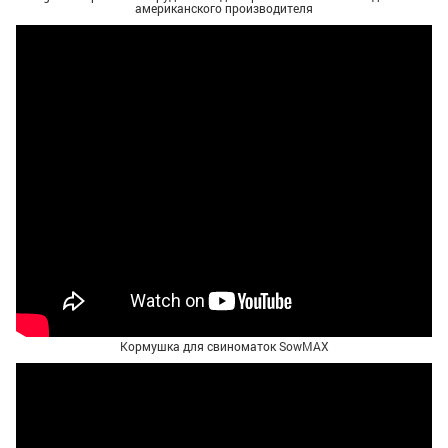
американского производителя
Кормушка для свиноматок SowMAX