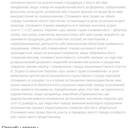
належної якості на аналогічний у продавця, у якого він був
придбаний, якщо товар не задовольнив його за формою, габаритами,
фасоном, кольором, розміром або з інших причин не може бути ним
використаний за призначенням. Споживач має право на обмін
товару належної якості протягом чотирнадцяти днів, не рахуючи дня
покупки. споживач (термін вживається в такому значенні згідно
статті 1. п.22 закону України «про захист прав споживачів») – фізична
особа, яка купує, замовляє, використовує або має намір придбати чи
замовити продукцію для особистих потреб, не пов’язаних з
підприємницькою діяльністю або виконанням обов’язків найманого
працівника. обмін або повернення товару належної якості
провадиться: якщо не використовувався; якщо збережено його
товарний вигляд, споживчі властивості, пломби, ярлики; на підставі
розрахунковий документ, виданий споживачеві разом з проданим
товаром. умови обміну / повернення товару неналежної якості стаття
8. Згідно із законом України «про захист прав споживачів»: в разі
виявлення протягом встановленого гарантійного строку недоліків
споживач, в порядку та в строки, встановлені законодавством, має
право вимагати безоплатного усунення недоліків товару в розумний
строк. вимоги споживача, передбачених цією статтею, не підлягають
задоволенню, якщо продавець, виробник (підприємство, що
задовольняє вимоги споживача, встановлені частиною першою цієї
статті) доведуть, що недоліки товару виникли внаслідок порушення
споживачем правил користування товаром або його зберігання.
Споживач має право брати участь у перевірці якості товару особисто
або через свого представника.
Способы оплаты