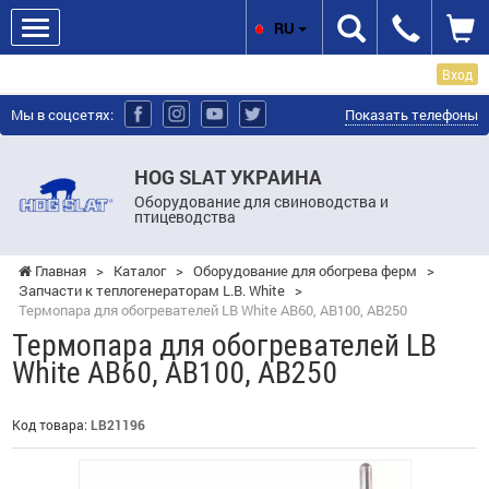
RU
Вход
Мы в соцсетях:
Показать телефоны
HOG SLAT УКРАИНА
Оборудование для свиноводства и
птицеводства
Главная
>
Каталог
>
Оборудование для обогрева ферм
>
Запчасти к теплогенераторам L.B. White
>
Термопара для обогревателей LB White AB60, AB100, AB250
Термопара для обогревателей LB
White AB60, AB100, AB250
Код товара:
LB21196