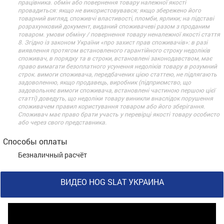
працівника. обмін або повернення товару належної якості
провадиться: якщо не використовувався; якщо збережено його
товарний вигляд, споживчі властивості, пломби, ярлики; на підставі
розрахунковий документ, виданий споживачеві разом з проданим
товаром. умови обміну / повернення товару неналежної якості стаття
8. Згідно із законом України «про захист прав споживачів»: в разі
виявлення протягом встановленого гарантійного строку недоліків
споживач, в порядку та в строки, встановлені законодавством, має
право вимагати безоплатного усунення недоліків товару в розумний
строк. вимоги споживача, передбачених цією статтею, не підлягають
задоволенню, якщо продавець, виробник (підприємство, що
задовольняє вимоги споживача, встановлені частиною першою цієї
статті) доведуть, що недоліки товару виникли внаслідок порушення
споживачем правил користування товаром або його зберігання.
Споживач має право брати участь у перевірці якості товару особисто
або через свого представника.
Способы оплаты
Безналичный расчёт
ВИДЕО HOG SLAT УКРАИНА