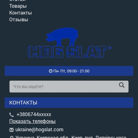
Товары
Контакты
Отзывы
Пн- Пт, 09:00 - 21:00
КОНТАКТЫ
+3806744xxxxx
Показать телефоны
u
kra
ine
@ho
gsl
at.
com
Украина, Киевская обл., Киев, вул. Липківського,