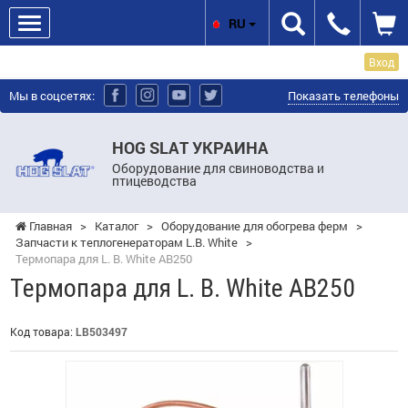
RU
Вход
Мы в соцсетях:
Показать телефоны
HOG SLAT УКРАИНА
Оборудование для свиноводства и
птицеводства
Главная
>
Каталог
>
Оборудование для обогрева ферм
>
Запчасти к теплогенераторам L.B. White
>
Термопара для L. B. White AB250
Термопара для L. B. White AB250
Код товара:
LB503497