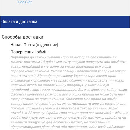
Hog Slat
Оплата и доставка
Способы доставки
Новая Почта(отделение)
Повернення і обмін
Відповідно до закону України «про захист прав споживачів» ви
можете протягом 14 днів з моменту покупки повернути або обміняти
товар, придбаний в магазині, за умови виконання всіх норм
передбачених законом. Умови обміну / повернення товару належної
якості стаття 9. Відповідно до закону України «про захист прав
споживачів»: споживач має право обміняти непродовольчий товар
належної якості на аналогічний у продавця, у якого він був
придбаний, якщо товар не задовольнив його за формою, габаритами,
фасоном, кольором, розміром або з інших причин не може бути ним
використаний за призначенням. Споживач має право на обмін
товару належної якості протягом чотирнадцяти днів, не рахуючи дня
покупки. споживач (термін вживається в такому значенні згідно
статті 1. п.22 закону України «про захист прав споживачів») – фізична
особа, яка купує, замовляє, використовує або має намір придбати чи
замовити продукцію для особистих потреб, не пов’язаних з
підприємницькою діяльністю або виконанням обов’язків найманого