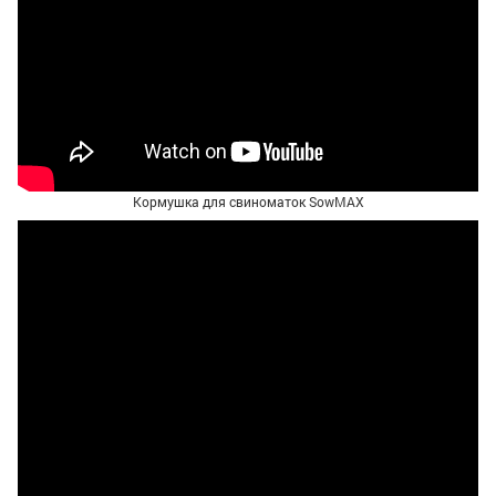
Кормушка для свиноматок SowMAX