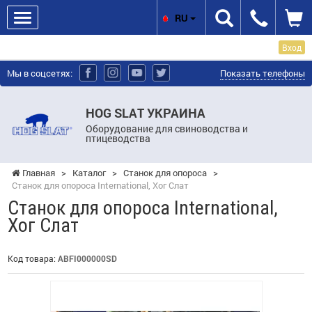
RU
Вход
Мы в соцсетях:
Показать телефоны
HOG SLAT УКРАИНА
Оборудование для свиноводства и
птицеводства
Главная
>
Каталог
>
Станок для опороса
>
Станок для опороса International, Хог Слат
Станок для опороса International,
Хог Слат
Код товара:
ABFI000000SD