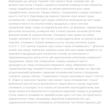
Відповідно до закону України «про захист прав споживачів» ви
можете протягом 14 днів з моменту покупки повернути або обміняти
товар, придбаний в магазині, за умови виконання всіх норм
передбачених законом. Умови обміну / повернення товару належної
якості стаття 9. Відповідно до закону України «про захист прав
споживачів»: споживач має право обміняти непродовольчий товар
належної якості на аналогічний у продавця, у якого він був
придбаний, якщо товар не задовольнив його за формою, габаритами,
фасоном, кольором, розміром або з інших причин не може бути ним
використаний за призначенням. Споживач має право на обмін
товару належної якості протягом чотирнадцяти днів, не рахуючи дня
покупки. споживач (термін вживається в такому значенні згідно
статті 1. п.22 закону України «про захист прав споживачів») – фізична
особа, яка купує, замовляє, використовує або має намір придбати чи
замовити продукцію для особистих потреб, не пов’язаних з
підприємницькою діяльністю або виконанням обов’язків найманого
працівника. обмін або повернення товару належної якості
провадиться: якщо не використовувався; якщо збережено його
товарний вигляд, споживчі властивості, пломби, ярлики; на підставі
розрахунковий документ, виданий споживачеві разом з проданим
товаром. умови обміну / повернення товару неналежної якості стаття
8. Згідно із законом України «про захист прав споживачів»: в разі
виявлення протягом встановленого гарантійного строку недоліків
споживач, в порядку та в строки, встановлені законодавством, має
право вимагати безоплатного усунення недоліків товару в розумний
строк. вимоги споживача, передбачених цією статтею, не підлягають
задоволенню, якщо продавець, виробник (підприємство, що
задовольняє вимоги споживача, встановлені частиною першою цієї