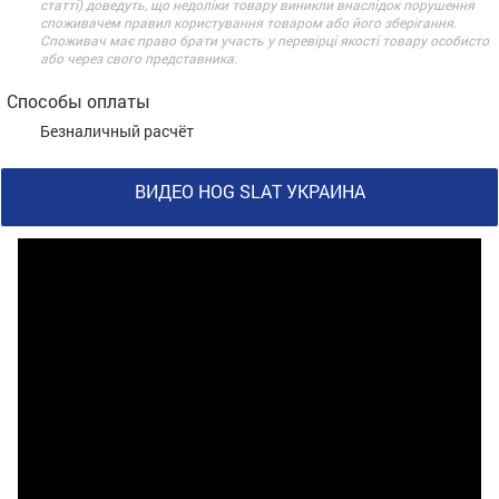
статті) доведуть, що недоліки товару виникли внаслідок порушення
споживачем правил користування товаром або його зберігання.
Споживач має право брати участь у перевірці якості товару особисто
або через свого представника.
Способы оплаты
Безналичный расчёт
ВИДЕО HOG SLAT УКРАИНА