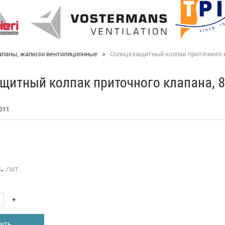
апаны, жалюзи вентиляционные
>
Солнцезащитный колпак приточного к
щитный колпак приточного клапана, 8
011
.
/шт
+
ить