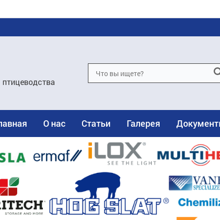
и птицеводства
лавная
О нас
Статьи
Галерея
Докумен