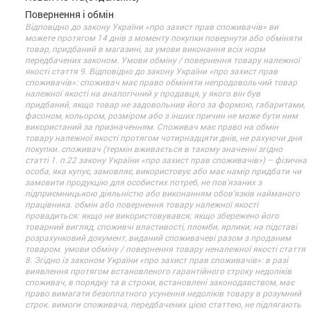
Повернення і обмін
Відповідно до закону України «про захист прав споживачів» ви
можете протягом 14 днів з моменту покупки повернути або обміняти
товар, придбаний в магазині, за умови виконання всіх норм
передбачених законом. Умови обміну / повернення товару належної
якості стаття 9. Відповідно до закону України «про захист прав
споживачів»: споживач має право обміняти непродовольчий товар
належної якості на аналогічний у продавця, у якого він був
придбаний, якщо товар не задовольнив його за формою, габаритами,
фасоном, кольором, розміром або з інших причин не може бути ним
використаний за призначенням. Споживач має право на обмін
товару належної якості протягом чотирнадцяти днів, не рахуючи дня
покупки. споживач (термін вживається в такому значенні згідно
статті 1. п.22 закону України «про захист прав споживачів») – фізична
особа, яка купує, замовляє, використовує або має намір придбати чи
замовити продукцію для особистих потреб, не пов’язаних з
підприємницькою діяльністю або виконанням обов’язків найманого
працівника. обмін або повернення товару належної якості
провадиться: якщо не використовувався; якщо збережено його
товарний вигляд, споживчі властивості, пломби, ярлики; на підставі
розрахунковий документ, виданий споживачеві разом з проданим
товаром. умови обміну / повернення товару неналежної якості стаття
8. Згідно із законом України «про захист прав споживачів»: в разі
виявлення протягом встановленого гарантійного строку недоліків
споживач, в порядку та в строки, встановлені законодавством, має
право вимагати безоплатного усунення недоліків товару в розумний
строк. вимоги споживача, передбачених цією статтею, не підлягають