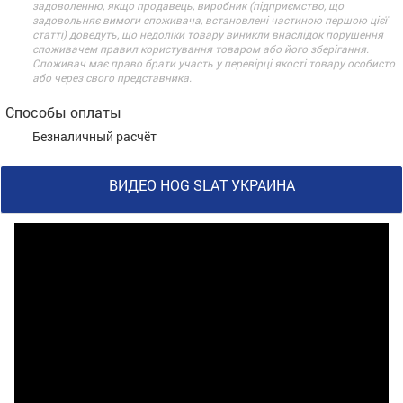
задоволенню, якщо продавець, виробник (підприємство, що
задовольняє вимоги споживача, встановлені частиною першою цієї
статті) доведуть, що недоліки товару виникли внаслідок порушення
споживачем правил користування товаром або його зберігання.
Споживач має право брати участь у перевірці якості товару особисто
або через свого представника.
Способы оплаты
Безналичный расчёт
ВИДЕО HOG SLAT УКРАИНА