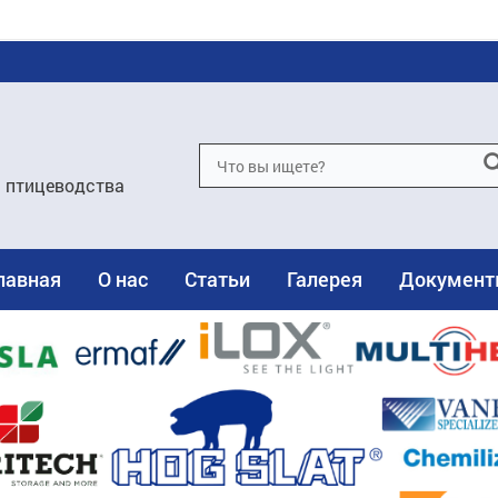
и птицеводства
лавная
О нас
Статьи
Галерея
Докумен