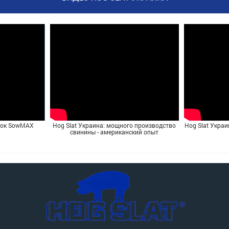
ток SowMAX
Hog Slat Украина: мощного производство
Hog Slat Украи
свинины - американский опыт