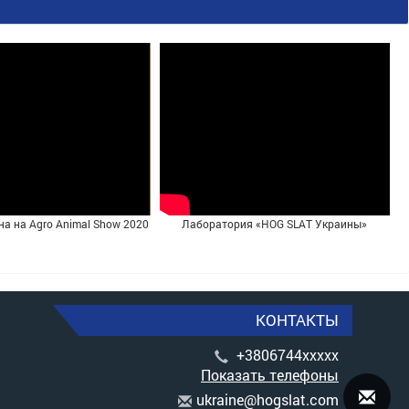
на на Agro Animal Show 2020
Лаборатория «HOG SLAT Украины»
КОНТАКТЫ
+3806744xxxxx
Показать телефоны
u
kra
ine
@ho
gsl
at.
com