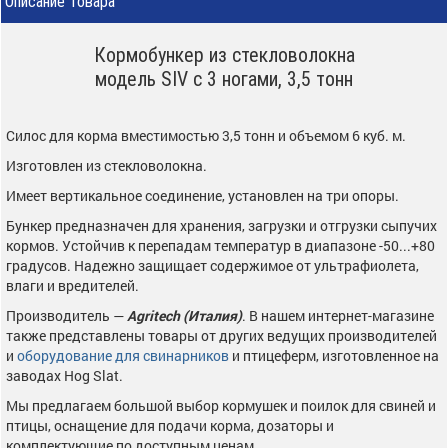
Описание товара
Кормобункер из стекловолокна
модель SIV с 3 ногами, 3,5 тонн
Силос для корма вместимостью 3,5 тонн и объемом 6 куб. м.
Изготовлен из стекловолокна.
Имеет вертикальное соединение, установлен на три опоры.
Бункер предназначен для хранения, загрузки и отгрузки сыпучих
кормов. Устойчив к перепадам температур в диапазоне -50...+80
градусов. Надежно защищает содержимое от ультрафиолета,
влаги и вредителей.
Производитель —
Agritech (Италия)
. В нашем интернет-магазине
также представлены товары от других ведущих производителей
и
оборудование для свинарников
и птицеферм, изготовленное на
заводах Hog Slat.
Мы предлагаем большой выбор кормушек и поилок для свиней и
птицы, оснащение для подачи корма, дозаторы и
комплектующие по доступным ценам.