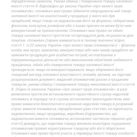
передбачених законом. Умови обміну / повернення товару належної
якості стаття 9. Відповідно до закону України «про захист прав
споживачів»: споживач має право обміняти непродовольчий товар
належної якості на аналогічний у продавця, у якого він був
придбаний, якщо товар не задовольнив його за формою, габаритами,
фасоном, кольором, розміром або з інших причин не може бути ним
використаний за призначенням. Споживач має право на обмін
товару належної якості протягом чотирнадцяти днів, не рахуючи дня
покупки. споживач (термін вживається в такому значенні згідно
статті 1. п.22 закону України «про захист прав споживачів») – фізична
особа, яка купує, замовляє, використовує або має намір придбати чи
замовити продукцію для особистих потреб, не пов’язаних з
підприємницькою діяльністю або виконанням обов’язків найманого
працівника. обмін або повернення товару належної якості
провадиться: якщо не використовувався; якщо збережено його
товарний вигляд, споживчі властивості, пломби, ярлики; на підставі
розрахунковий документ, виданий споживачеві разом з проданим
товаром. умови обміну / повернення товару неналежної якості стаття
8. Згідно із законом України «про захист прав споживачів»: в разі
виявлення протягом встановленого гарантійного строку недоліків
споживач, в порядку та в строки, встановлені законодавством, має
право вимагати безоплатного усунення недоліків товару в розумний
строк. вимоги споживача, передбачених цією статтею, не підлягають
задоволенню, якщо продавець, виробник (підприємство, що
задовольняє вимоги споживача, встановлені частиною першою цієї
статті) доведуть, що недоліки товару виникли внаслідок порушення
споживачем правил користування товаром або його зберігання.
Споживач має право брати участь у перевірці якості товару особисто