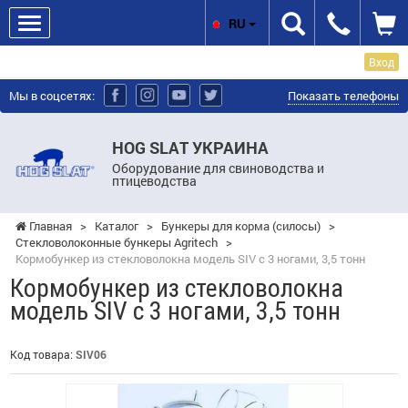
RU
Вход
Мы в соцсетях:
Показать телефоны
HOG SLAT УКРАИНА
Оборудование для свиноводства и
птицеводства
Главная
>
Каталог
>
Бункеры для корма (силосы)
>
Стекловолоконные бункеры Agritech
>
Кормобункер из стекловолокна модель SIV с 3 ногами, 3,5 тонн
Кормобункер из стекловолокна
модель SIV с 3 ногами, 3,5 тонн
Код товара:
SIV06