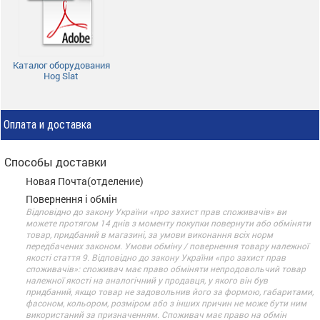
Каталог оборудования
Hog Slat
Оплата и доставка
Способы доставки
Новая Почта(отделение)
Повернення і обмін
Відповідно до закону України «про захист прав споживачів» ви
можете протягом 14 днів з моменту покупки повернути або обміняти
товар, придбаний в магазині, за умови виконання всіх норм
передбачених законом. Умови обміну / повернення товару належної
якості стаття 9. Відповідно до закону України «про захист прав
споживачів»: споживач має право обміняти непродовольчий товар
належної якості на аналогічний у продавця, у якого він був
придбаний, якщо товар не задовольнив його за формою, габаритами,
фасоном, кольором, розміром або з інших причин не може бути ним
використаний за призначенням. Споживач має право на обмін