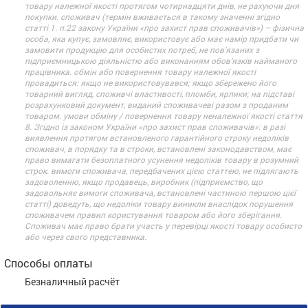
товару належної якості протягом чотирнадцяти днів, не рахуючи дня
покупки. споживач (термін вживається в такому значенні згідно
статті 1. п.22 закону України «про захист прав споживачів») – фізична
особа, яка купує, замовляє, використовує або має намір придбати чи
замовити продукцію для особистих потреб, не пов’язаних з
підприємницькою діяльністю або виконанням обов’язків найманого
працівника. обмін або повернення товару належної якості
провадиться: якщо не використовувався; якщо збережено його
товарний вигляд, споживчі властивості, пломби, ярлики; на підставі
розрахунковий документ, виданий споживачеві разом з проданим
товаром. умови обміну / повернення товару неналежної якості стаття
8. Згідно із законом України «про захист прав споживачів»: в разі
виявлення протягом встановленого гарантійного строку недоліків
споживач, в порядку та в строки, встановлені законодавством, має
право вимагати безоплатного усунення недоліків товару в розумний
строк. вимоги споживача, передбачених цією статтею, не підлягають
задоволенню, якщо продавець, виробник (підприємство, що
задовольняє вимоги споживача, встановлені частиною першою цієї
статті) доведуть, що недоліки товару виникли внаслідок порушення
споживачем правил користування товаром або його зберігання.
Споживач має право брати участь у перевірці якості товару особисто
або через свого представника.
Способы оплаты
Безналичный расчёт