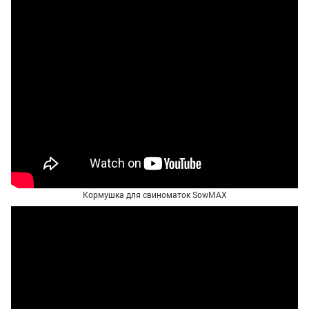
Кормушка для свиноматок SowMAX