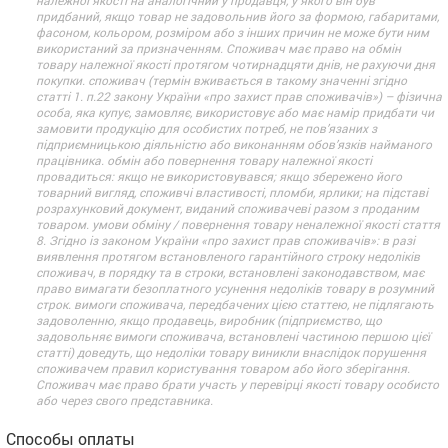
придбаний, якщо товар не задовольнив його за формою, габаритами,
фасоном, кольором, розміром або з інших причин не може бути ним
використаний за призначенням. Споживач має право на обмін
товару належної якості протягом чотирнадцяти днів, не рахуючи дня
покупки. споживач (термін вживається в такому значенні згідно
статті 1. п.22 закону України «про захист прав споживачів») – фізична
особа, яка купує, замовляє, використовує або має намір придбати чи
замовити продукцію для особистих потреб, не пов’язаних з
підприємницькою діяльністю або виконанням обов’язків найманого
працівника. обмін або повернення товару належної якості
провадиться: якщо не використовувався; якщо збережено його
товарний вигляд, споживчі властивості, пломби, ярлики; на підставі
розрахунковий документ, виданий споживачеві разом з проданим
товаром. умови обміну / повернення товару неналежної якості стаття
8. Згідно із законом України «про захист прав споживачів»: в разі
виявлення протягом встановленого гарантійного строку недоліків
споживач, в порядку та в строки, встановлені законодавством, має
право вимагати безоплатного усунення недоліків товару в розумний
строк. вимоги споживача, передбачених цією статтею, не підлягають
задоволенню, якщо продавець, виробник (підприємство, що
задовольняє вимоги споживача, встановлені частиною першою цієї
статті) доведуть, що недоліки товару виникли внаслідок порушення
споживачем правил користування товаром або його зберігання.
Споживач має право брати участь у перевірці якості товару особисто
або через свого представника.
Способы оплаты