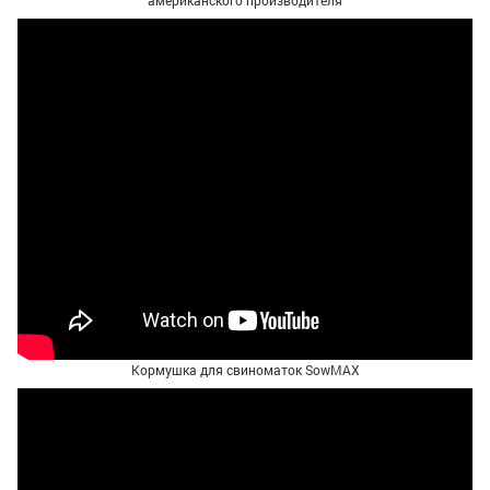
Кормушка для свиноматок SowMAX