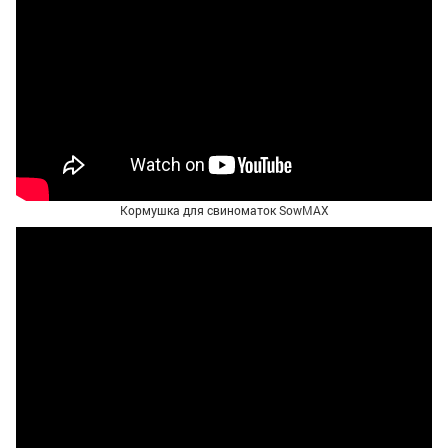
Кормушка для свиноматок SowMAX