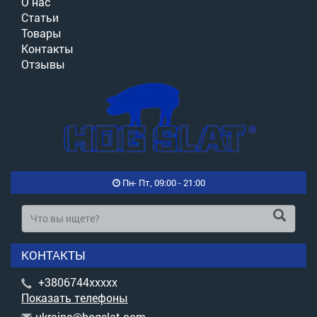
О нас
Статьи
Товары
Контакты
Отзывы
Пн- Пт, 09:00 - 21:00
КОНТАКТЫ
+3806744xxxxx
Показать телефоны
u
kra
ine
@ho
gsl
at.
com