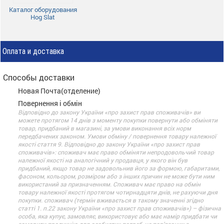
Каталог оборудования
Hog Slat
Оплата и доставка
Способы доставки
Новая Почта(отделение)
Повернення і обмін
Відповідно до закону України «про захист прав споживачів» ви
можете протягом 14 днів з моменту покупки повернути або обміняти
товар, придбаний в магазині, за умови виконання всіх норм
передбачених законом. Умови обміну / повернення товару належної
якості стаття 9. Відповідно до закону України «про захист прав
споживачів»: споживач має право обміняти непродовольчий товар
належної якості на аналогічний у продавця, у якого він був
придбаний, якщо товар не задовольнив його за формою, габаритами,
фасоном, кольором, розміром або з інших причин не може бути ним
використаний за призначенням. Споживач має право на обмін
товару належної якості протягом чотирнадцяти днів, не рахуючи дня
покупки. споживач (термін вживається в такому значенні згідно
статті 1. п.22 закону України «про захист прав споживачів») – фізична
особа, яка купує, замовляє, використовує або має намір придбати чи
замовити продукцію для особистих потреб, не пов’язаних з