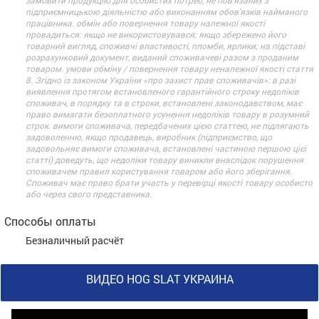
підприємницькою діяльністю або виконанням обов’язків найманого
працівника. обмін або повернення товару належної якості
провадиться: якщо не використовувався; якщо збережено його
товарний вигляд, споживчі властивості, пломби, ярлики; на підставі
розрахунковий документ, виданий споживачеві разом з проданим
товаром. умови обміну / повернення товару неналежної якості стаття
8. Згідно із законом України «про захист прав споживачів»: в разі
виявлення протягом встановленого гарантійного строку недоліків
споживач, в порядку та в строки, встановлені законодавством, має
право вимагати безоплатного усунення недоліків товару в розумний
строк. вимоги споживача, передбачених цією статтею, не підлягають
задоволенню, якщо продавець, виробник (підприємство, що
задовольняє вимоги споживача, встановлені частиною першою цієї
статті) доведуть, що недоліки товару виникли внаслідок порушення
споживачем правил користування товаром або його зберігання.
Споживач має право брати участь у перевірці якості товару особисто
або через свого представника.
Способы оплаты
Безналичный расчёт
ВИДЕО HOG SLAT УКРАИНА