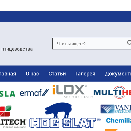
и птицеводства
лавная
О нас
Статьи
Галерея
Докумен