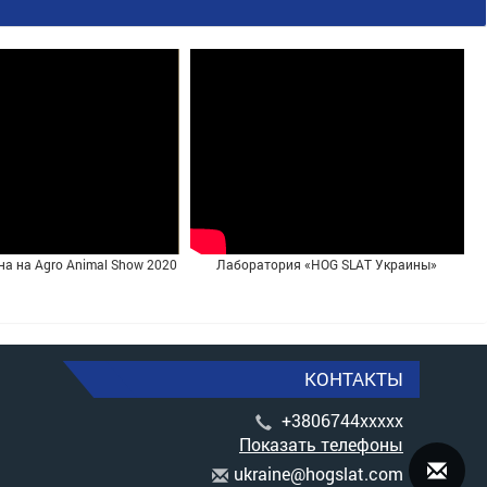
на на Agro Animal Show 2020
Лаборатория «HOG SLAT Украины»
КОНТАКТЫ
+3806744xxxxx
Показать телефоны
u
kra
ine
@ho
gsl
at.
com