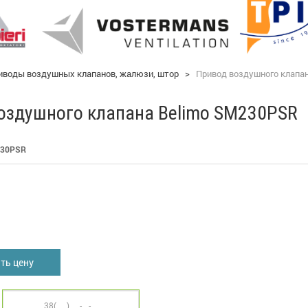
иводы воздушных клапанов, жалюзи, штор
>
Привод воздушного клапа
оздушного клапана Belimo SM230PSR
30PSR
я
ть цену