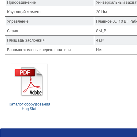
Присоединение
Универсальный захва
Крутящий момент
20 Нм
Управление
Плавное 0…10 В= Раб
Серия
SM_P
Площадь заслонки ≈
4 м²
Вспомогательные переключатели
Нет
Каталог оборудования
Hog Slat