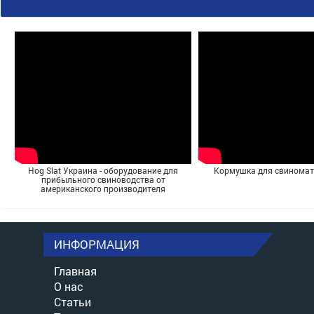
Hog Slat Украина - оборудование для
Кормушка для свинома
прибыльного свиноводства от
американского производителя
ИНФОРМАЦИЯ
Главная
О нас
Статьи