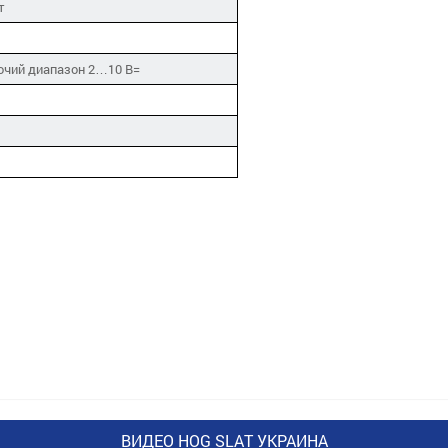
т
очий диапазон 2…10 В=
ВИДЕО HOG SLAT УКРАИНА