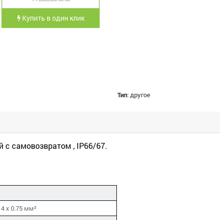
Купить в один клик
Тип
:
другое
 с самовозвратом , IP66/67.
, 4 x 0.75 мм²