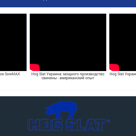
ток SowMAX
Hog Slat Украина: мощного производство
Hog Slat Украи
свинины - американский опыт