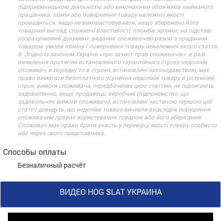
підприємницькою діяльністю або виконанням обов’язків найманого
працівника. обмін або повернення товару належної якості
провадиться: якщо не використовувався; якщо збережено його
товарний вигляд, споживчі властивості, пломби, ярлики; на підставі
розрахунковий документ, виданий споживачеві разом з проданим
товаром. умови обміну / повернення товару неналежної якості стаття
8. Згідно із законом України «про захист прав споживачів»: в разі
виявлення протягом встановленого гарантійного строку недоліків
споживач, в порядку та в строки, встановлені законодавством, має
право вимагати безоплатного усунення недоліків товару в розумний
строк. вимоги споживача, передбачених цією статтею, не підлягають
задоволенню, якщо продавець, виробник (підприємство, що
задовольняє вимоги споживача, встановлені частиною першою цієї
статті) доведуть, що недоліки товару виникли внаслідок порушення
споживачем правил користування товаром або його зберігання.
Споживач має право брати участь у перевірці якості товару особисто
або через свого представника.
Способы оплаты
Безналичный расчёт
ВИДЕО HOG SLAT УКРАИНА