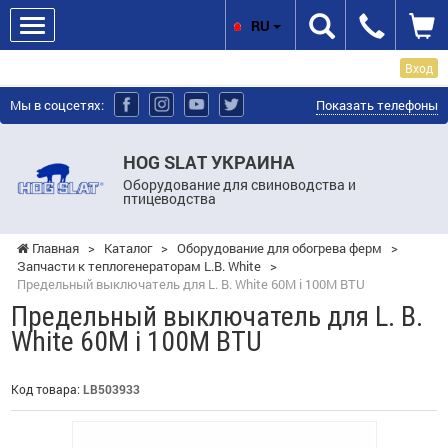
RU
Вход
Мы в соцсетях:
Показать телефоны
HOG SLAT УКРАИНА
Оборудование для свиноводства и
птицеводства
Главная
>
Каталог
>
Оборудование для обогрева ферм
>
Запчасти к теплогенераторам L.B. White
>
Предельный выключатель для L. B. White 60M і 100M BTU
Предельный выключатель для L. B.
White 60M і 100M BTU
Код товара:
LB503933