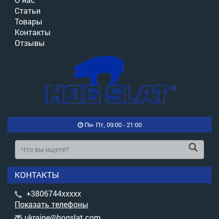
Статьи
Товары
Контакты
Отзывы
Пн- Пт, 09:00 - 21:00
КОНТАКТЫ
+3806744xxxxx
Показать телефоны
u
kra
ine
@ho
gsl
at.
com