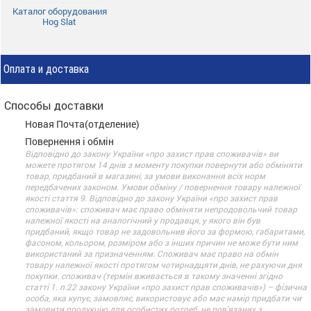
Каталог оборудования
Hog Slat
Оплата и доставка
Способы доставки
Новая Почта(отделение)
Повернення і обмін
Відповідно до закону України «про захист прав споживачів» ви
можете протягом 14 днів з моменту покупки повернути або обміняти
товар, придбаний в магазині, за умови виконання всіх норм
передбачених законом. Умови обміну / повернення товару належної
якості стаття 9. Відповідно до закону України «про захист прав
споживачів»: споживач має право обміняти непродовольчий товар
належної якості на аналогічний у продавця, у якого він був
придбаний, якщо товар не задовольнив його за формою, габаритами,
фасоном, кольором, розміром або з інших причин не може бути ним
використаний за призначенням. Споживач має право на обмін
товару належної якості протягом чотирнадцяти днів, не рахуючи дня
покупки. споживач (термін вживається в такому значенні згідно
статті 1. п.22 закону України «про захист прав споживачів») – фізична
особа, яка купує, замовляє, використовує або має намір придбати чи
замовити продукцію для особистих потреб, не пов’язаних з