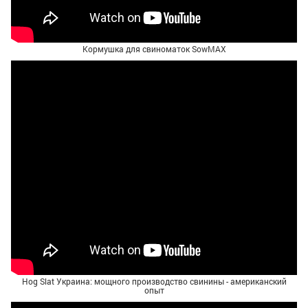
Кормушка для свиноматок SowMAX
Hog Slat Украина: мощного производство свинины - американский
опыт