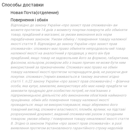
Способы доставки
Новая Почта(отделение)
Повернення і обмін
Відповідно до закону України «про захист прав споживачів» ви
можете протягом 14 днів з моменту покупки повернути або обміняти
товар, придбаний в магазині, за умови виконання всіх норм
передбачених законом. Умови обміну / повернення товару належної
якості стаття 9. Відповідно до закону України «про захист прав
споживачів»: споживач має право обміняти непродовольчий товар
належної якості на аналогічний у продавця, у якого він був
придбаний, якщо товар не задовольнив його за формою, габаритами,
фасоном, кольором, розміром або з інших причин не може бути ним
використаний за призначенням. Споживач має право на обмін
товару належної якості протягом чотирнадцяти днів, не рахуючи дня
покупки. споживач (термін вживається в такому значенні згідно
статті 1. п.22 закону України «про захист прав споживачів») – фізична
особа, яка купує, замовляє, використовує або має намір придбати чи
замовити продукцію для особистих потреб, не пов’язаних з
підприємницькою діяльністю або виконанням обов’язків найманого
працівника. обмін або повернення товару належної якості
провадиться: якщо не використовувався; якщо збережено його
товарний вигляд, споживчі властивості, пломби, ярлики; на підставі
розрахунковий документ, виданий споживачеві разом з проданим
товаром. умови обміну / повернення товару неналежної якості стаття
8. Згідно із законом України «про захист прав споживачів»: в разі
виявлення протягом встановленого гарантійного строку недоліків