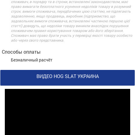
споживач, в порядку та в строки, встановлені законодавством, має
право вимагати безоплатного усунення недоліків товару в розумний
строк. вимоги споживача, передбачених цією статтею, не підлягають
задоволенню, якщо продавець, виробник (підприємство, що
задовольняє вимоги споживача, встановлені частиною першою цієї
статті) доведуть, що недоліки товару виникли внаслідок порушення
споживачем правил користування товаром або його зберігання.
Споживач має право брати участь у перевірці якості товару особисто
або через свого представника.
Способы оплаты
Безналичный расчёт
ВИДЕО HOG SLAT УКРАИНА