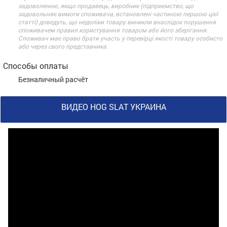
задоволенню, якщо продавець, виробник (підприємство, що
задовольняє вимоги споживача, встановлені частиною першою цієї
статті) доведуть, що недоліки товару виникли внаслідок порушення
споживачем правил користування товаром або його зберігання.
Споживач має право брати участь у перевірці якості товару особисто
або через свого представника.
Способы оплаты
Безналичный расчёт
ВИДЕО HOG SLAT УКРАИНА