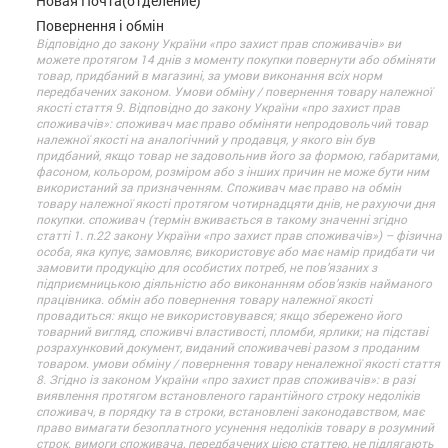
Новая Почта(отделение)
Повернення і обмін
Відповідно до закону України «про захист прав споживачів» ви
можете протягом 14 днів з моменту покупки повернути або обміняти
товар, придбаний в магазині, за умови виконання всіх норм
передбачених законом. Умови обміну / повернення товару належної
якості стаття 9. Відповідно до закону України «про захист прав
споживачів»: споживач має право обміняти непродовольчий товар
належної якості на аналогічний у продавця, у якого він був
придбаний, якщо товар не задовольнив його за формою, габаритами,
фасоном, кольором, розміром або з інших причин не може бути ним
використаний за призначенням. Споживач має право на обмін
товару належної якості протягом чотирнадцяти днів, не рахуючи дня
покупки. споживач (термін вживається в такому значенні згідно
статті 1. п.22 закону України «про захист прав споживачів») – фізична
особа, яка купує, замовляє, використовує або має намір придбати чи
замовити продукцію для особистих потреб, не пов’язаних з
підприємницькою діяльністю або виконанням обов’язків найманого
працівника. обмін або повернення товару належної якості
провадиться: якщо не використовувався; якщо збережено його
товарний вигляд, споживчі властивості, пломби, ярлики; на підставі
розрахунковий документ, виданий споживачеві разом з проданим
товаром. умови обміну / повернення товару неналежної якості стаття
8. Згідно із законом України «про захист прав споживачів»: в разі
виявлення протягом встановленого гарантійного строку недоліків
споживач, в порядку та в строки, встановлені законодавством, має
право вимагати безоплатного усунення недоліків товару в розумний
строк. вимоги споживача, передбачених цією статтею, не підлягають