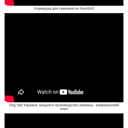
Кормушка для свиноматок SowMAX
Hog Slat Украина: мощного производство свинины - американский
опыт