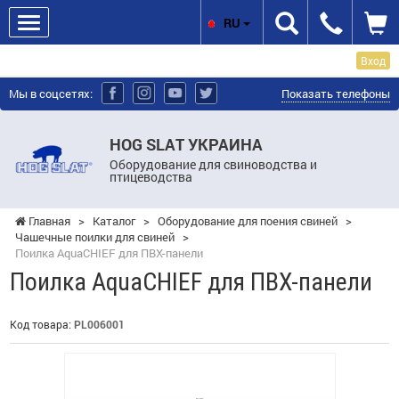
RU
Вход
Мы в соцсетях:
Показать телефоны
HOG SLAT УКРАИНА
Оборудование для свиноводства и
птицеводства
Главная
>
Каталог
>
Оборудование для поения свиней
>
Чашечные поилки для свиней
>
Поилка AquaCHIEF для ПВХ-панели
Поилка AquaCHIEF для ПВХ-панели
Код товара:
PL006001