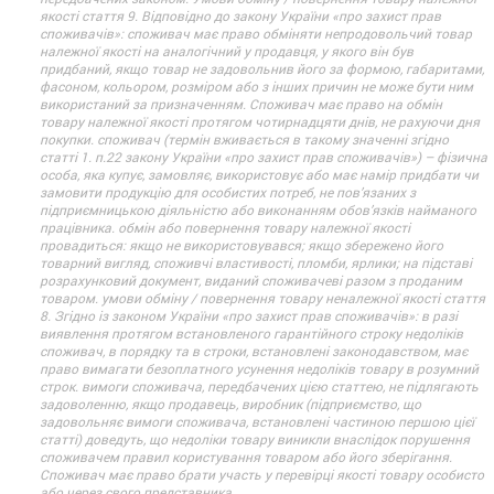
якості стаття 9. Відповідно до закону України «про захист прав
споживачів»: споживач має право обміняти непродовольчий товар
належної якості на аналогічний у продавця, у якого він був
придбаний, якщо товар не задовольнив його за формою, габаритами,
фасоном, кольором, розміром або з інших причин не може бути ним
використаний за призначенням. Споживач має право на обмін
товару належної якості протягом чотирнадцяти днів, не рахуючи дня
покупки. споживач (термін вживається в такому значенні згідно
статті 1. п.22 закону України «про захист прав споживачів») – фізична
особа, яка купує, замовляє, використовує або має намір придбати чи
замовити продукцію для особистих потреб, не пов’язаних з
підприємницькою діяльністю або виконанням обов’язків найманого
працівника. обмін або повернення товару належної якості
провадиться: якщо не використовувався; якщо збережено його
товарний вигляд, споживчі властивості, пломби, ярлики; на підставі
розрахунковий документ, виданий споживачеві разом з проданим
товаром. умови обміну / повернення товару неналежної якості стаття
8. Згідно із законом України «про захист прав споживачів»: в разі
виявлення протягом встановленого гарантійного строку недоліків
споживач, в порядку та в строки, встановлені законодавством, має
право вимагати безоплатного усунення недоліків товару в розумний
строк. вимоги споживача, передбачених цією статтею, не підлягають
задоволенню, якщо продавець, виробник (підприємство, що
задовольняє вимоги споживача, встановлені частиною першою цієї
статті) доведуть, що недоліки товару виникли внаслідок порушення
споживачем правил користування товаром або його зберігання.
Споживач має право брати участь у перевірці якості товару особисто
або через свого представника.