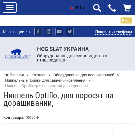
RU
Вход
Мы в соцсетях:
Показать телефоны
HOG SLAT УКРАИНА
Оборудование для свиноводства и
птицеводства
Главная
>
Каталог
>
Оборудование для поения свиней
>
Ниппельные поилки для свиней и крепления
>
Ниппель Optiflo, для поросят на доращивании,
Ниппель Optiflo, для поросят на
доращивании,
Код товара:
10055-F