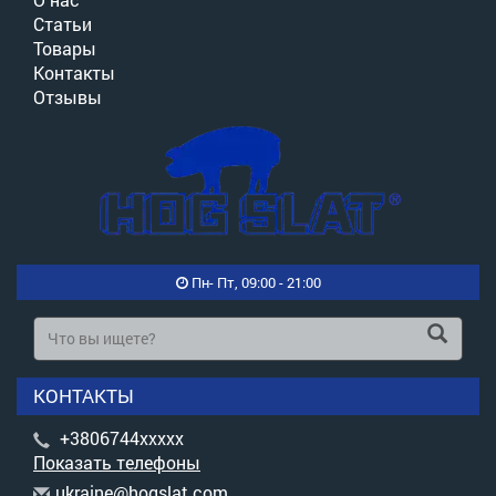
Статьи
Товары
Контакты
Отзывы
Пн- Пт, 09:00 - 21:00
КОНТАКТЫ
+3806744xxxxx
Показать телефоны
u
kra
ine
@ho
gsl
at.
com