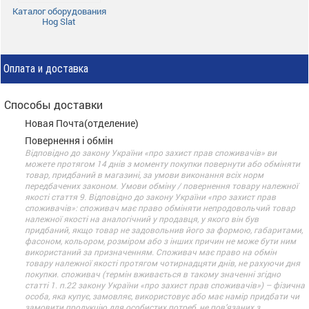
Каталог оборудования
Hog Slat
Оплата и доставка
Способы доставки
Новая Почта(отделение)
Повернення і обмін
Відповідно до закону України «про захист прав споживачів» ви
можете протягом 14 днів з моменту покупки повернути або обміняти
товар, придбаний в магазині, за умови виконання всіх норм
передбачених законом. Умови обміну / повернення товару належної
якості стаття 9. Відповідно до закону України «про захист прав
споживачів»: споживач має право обміняти непродовольчий товар
належної якості на аналогічний у продавця, у якого він був
придбаний, якщо товар не задовольнив його за формою, габаритами,
фасоном, кольором, розміром або з інших причин не може бути ним
використаний за призначенням. Споживач має право на обмін
товару належної якості протягом чотирнадцяти днів, не рахуючи дня
покупки. споживач (термін вживається в такому значенні згідно
статті 1. п.22 закону України «про захист прав споживачів») – фізична
особа, яка купує, замовляє, використовує або має намір придбати чи
замовити продукцію для особистих потреб, не пов’язаних з