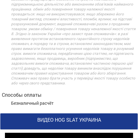
підприємницькою діяльністю або виконанням обов’язків найманого
працівника. обмін або повернення товару належної якості
провадиться: якщо не використовувався; якщо збережено його
товарний вигляд, споживчі властивості, пломби, ярлики; на підставі
розрахунковий документ, виданий споживачеві разом з проданим
товаром. умови обміну / повернення товару неналежної якості стаття
8. Згідно із законом України «про захист прав споживачів»: в разі
виявлення протягом встановленого гарантійного строку недоліків
споживач, в порядку та в строки, встановлені законодавством, має
право вимагати безоплатного усунення недоліків товару в розумний
строк. вимоги споживача, передбачених цією статтею, не підлягають
задоволенню, якщо продавець, виробник (підприємство, що
задовольняє вимоги споживача, встановлені частиною першою цієї
статті) доведуть, що недоліки товару виникли внаслідок порушення
споживачем правил користування товаром або його зберігання.
Споживач має право брати участь у перевірці якості товару особисто
або через свого представника.
Способы оплаты
Безналичный расчёт
ВИДЕО HOG SLAT УКРАИНА