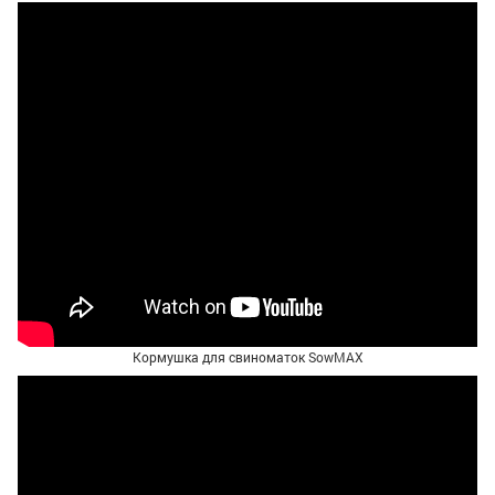
Кормушка для свиноматок SowMAX