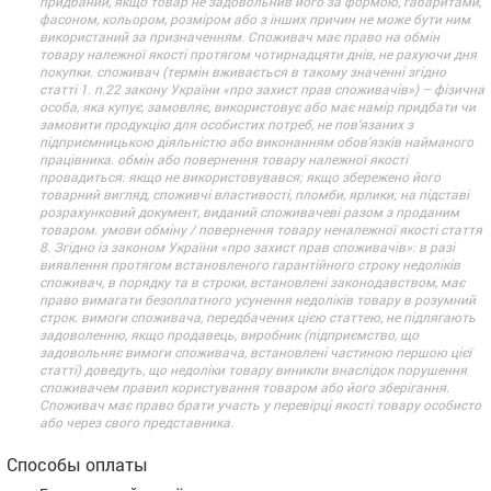
придбаний, якщо товар не задовольнив його за формою, габаритами,
фасоном, кольором, розміром або з інших причин не може бути ним
використаний за призначенням. Споживач має право на обмін
товару належної якості протягом чотирнадцяти днів, не рахуючи дня
покупки. споживач (термін вживається в такому значенні згідно
статті 1. п.22 закону України «про захист прав споживачів») – фізична
особа, яка купує, замовляє, використовує або має намір придбати чи
замовити продукцію для особистих потреб, не пов’язаних з
підприємницькою діяльністю або виконанням обов’язків найманого
працівника. обмін або повернення товару належної якості
провадиться: якщо не використовувався; якщо збережено його
товарний вигляд, споживчі властивості, пломби, ярлики; на підставі
розрахунковий документ, виданий споживачеві разом з проданим
товаром. умови обміну / повернення товару неналежної якості стаття
8. Згідно із законом України «про захист прав споживачів»: в разі
виявлення протягом встановленого гарантійного строку недоліків
споживач, в порядку та в строки, встановлені законодавством, має
право вимагати безоплатного усунення недоліків товару в розумний
строк. вимоги споживача, передбачених цією статтею, не підлягають
задоволенню, якщо продавець, виробник (підприємство, що
задовольняє вимоги споживача, встановлені частиною першою цієї
статті) доведуть, що недоліки товару виникли внаслідок порушення
споживачем правил користування товаром або його зберігання.
Споживач має право брати участь у перевірці якості товару особисто
або через свого представника.
Способы оплаты