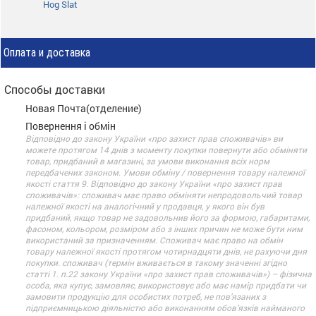
Hog Slat
Оплата и доставка
Способы доставки
Новая Почта(отделение)
Повернення і обмін
Відповідно до закону України «про захист прав споживачів» ви
можете протягом 14 днів з моменту покупки повернути або обміняти
товар, придбаний в магазині, за умови виконання всіх норм
передбачених законом. Умови обміну / повернення товару належної
якості стаття 9. Відповідно до закону України «про захист прав
споживачів»: споживач має право обміняти непродовольчий товар
належної якості на аналогічний у продавця, у якого він був
придбаний, якщо товар не задовольнив його за формою, габаритами,
фасоном, кольором, розміром або з інших причин не може бути ним
використаний за призначенням. Споживач має право на обмін
товару належної якості протягом чотирнадцяти днів, не рахуючи дня
покупки. споживач (термін вживається в такому значенні згідно
статті 1. п.22 закону України «про захист прав споживачів») – фізична
особа, яка купує, замовляє, використовує або має намір придбати чи
замовити продукцію для особистих потреб, не пов’язаних з
підприємницькою діяльністю або виконанням обов’язків найманого