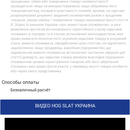
працівника. обмін або повернення товару належної якості
провадиться: якщо не використовувався; якщо збережено його
товарний вигляд, споживчі властивості, пломби, ярлики; на підставі
розрахунковий документ, виданий споживачеві разом з проданим
товаром. умови обміну / повернення товару неналежної якості стаття
8. Згідно із законом України «про захист прав споживачів»: в разі
виявлення протягом встановленого гарантійного строку недоліків
споживач, в порядку та в строки, встановлені законодавством, має
право вимагати безоплатного усунення недоліків товару в розумний
строк. вимоги споживача, передбачених цією статтею, не підлягають
задоволенню, якщо продавець, виробник (підприємство, що
задовольняє вимоги споживача, встановлені частиною першою цієї
статті) доведуть, що недоліки товару виникли внаслідок порушення
споживачем правил користування товаром або його зберігання.
Споживач має право брати участь у перевірці якості товару особисто
або через свого представника.
Способы оплаты
Безналичный расчёт
ВИДЕО HOG SLAT УКРАИНА