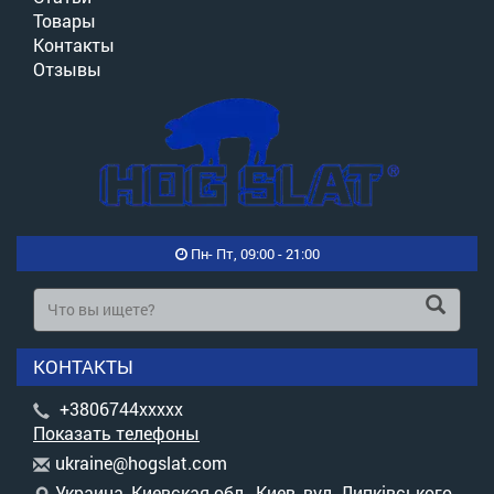
Товары
Контакты
Отзывы
Пн- Пт, 09:00 - 21:00
КОНТАКТЫ
+3806744xxxxx
Показать телефоны
u
kra
ine
@ho
gsl
at.
com
Украина, Киевская обл., Киев, вул. Липківського,