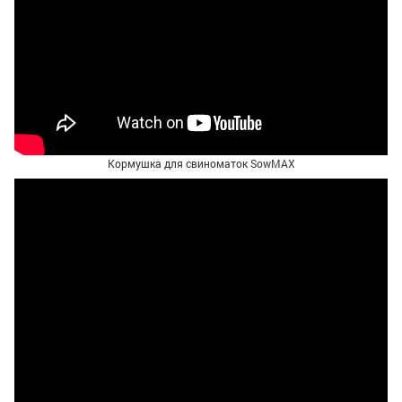
Кормушка для свиноматок SowMAX