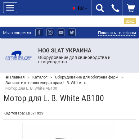
RU
Вход
Мы в соцсетях:
Показать телефоны
HOG SLAT УКРАИНА
Оборудование для свиноводства и
птицеводства
Главная
>
Каталог
>
Оборудование для обогрева ферм
>
Запчасти к теплогенераторам L.B. White
>
Мотор для L. B. White AB100
Мотор для L. B. White AB100
Код товара:
LB571929