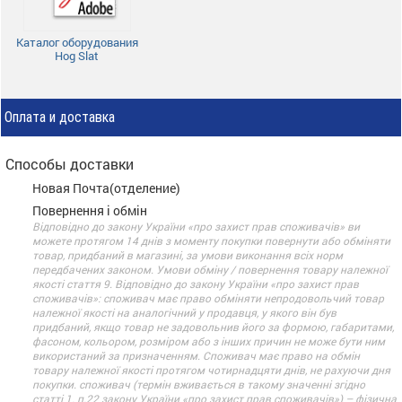
Каталог оборудования
Hog Slat
Оплата и доставка
Способы доставки
Новая Почта(отделение)
Повернення і обмін
Відповідно до закону України «про захист прав споживачів» ви
можете протягом 14 днів з моменту покупки повернути або обміняти
товар, придбаний в магазині, за умови виконання всіх норм
передбачених законом. Умови обміну / повернення товару належної
якості стаття 9. Відповідно до закону України «про захист прав
споживачів»: споживач має право обміняти непродовольчий товар
належної якості на аналогічний у продавця, у якого він був
придбаний, якщо товар не задовольнив його за формою, габаритами,
фасоном, кольором, розміром або з інших причин не може бути ним
використаний за призначенням. Споживач має право на обмін
товару належної якості протягом чотирнадцяти днів, не рахуючи дня
покупки. споживач (термін вживається в такому значенні згідно
статті 1. п.22 закону України «про захист прав споживачів») – фізична