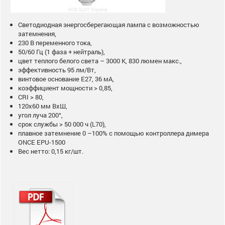
Светодиодная энергосберегающая лампа с возможностью
затемнения,
230 В переменного тока,
50/60 Гц (1 фаза + нейтраль),
цвет теплого белого света – 3000 К, 830 люмен макс.,
эффективность 95 лм/Вт,
винтовое основание E27, 36 мА,
коэффициент мощности > 0,85,
CRI > 80,
120x60 мм ВxШ,
угол луча 200°,
срок службы > 50 000 ч (L70),
плавное затемнение 0 –100% с помощью контроллера димера
ONCE EPU-1500
Вес нетто: 0,15 кг/шт.