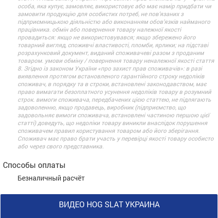
особа, яка купує, замовляє, використовує або має намір придбати чи
замовити продукцію для особистих потреб, не пов’язаних з
підприємницькою діяльністю або виконанням обов’язків найманого
працівника. обмін або повернення товару належної якості
провадиться: якщо не використовувався; якщо збережено його
товарний вигляд, споживчі властивості, пломби, ярлики; на підставі
розрахунковий документ, виданий споживачеві разом з проданим
товаром. умови обміну / повернення товару неналежної якості стаття
8. Згідно із законом України «про захист прав споживачів»: в разі
виявлення протягом встановленого гарантійного строку недоліків
споживач, в порядку та в строки, встановлені законодавством, має
право вимагати безоплатного усунення недоліків товару в розумний
строк. вимоги споживача, передбачених цією статтею, не підлягають
задоволенню, якщо продавець, виробник (підприємство, що
задовольняє вимоги споживача, встановлені частиною першою цієї
статті) доведуть, що недоліки товару виникли внаслідок порушення
споживачем правил користування товаром або його зберігання.
Споживач має право брати участь у перевірці якості товару особисто
або через свого представника.
Способы оплаты
Безналичный расчёт
ВИДЕО HOG SLAT УКРАИНА