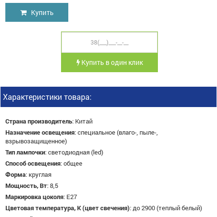
Купить
Купить в один клик
Характеристики товара:
Страна производитель
:
Китай
Назначение освещения
:
специальное (влаго-, пыле-,
взрывозащищенное)
Тип лампочки
:
светодиодная (led)
Способ освещения
:
общее
Форма
:
круглая
Мощность, Вт
:
8,5
Маркировка цоколя
:
Е27
Цветовая температура, К (цвет свечения)
:
до 2900 (теплый белый)