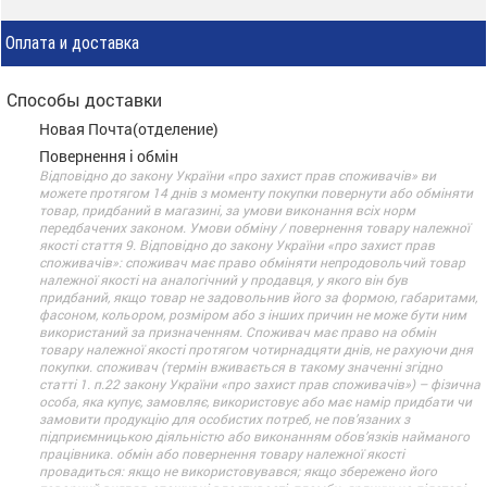
Оплата и доставка
Способы доставки
Новая Почта(отделение)
Повернення і обмін
Відповідно до закону України «про захист прав споживачів» ви
можете протягом 14 днів з моменту покупки повернути або обміняти
товар, придбаний в магазині, за умови виконання всіх норм
передбачених законом. Умови обміну / повернення товару належної
якості стаття 9. Відповідно до закону України «про захист прав
споживачів»: споживач має право обміняти непродовольчий товар
належної якості на аналогічний у продавця, у якого він був
придбаний, якщо товар не задовольнив його за формою, габаритами,
фасоном, кольором, розміром або з інших причин не може бути ним
використаний за призначенням. Споживач має право на обмін
товару належної якості протягом чотирнадцяти днів, не рахуючи дня
покупки. споживач (термін вживається в такому значенні згідно
статті 1. п.22 закону України «про захист прав споживачів») – фізична
особа, яка купує, замовляє, використовує або має намір придбати чи
замовити продукцію для особистих потреб, не пов’язаних з
підприємницькою діяльністю або виконанням обов’язків найманого
працівника. обмін або повернення товару належної якості
провадиться: якщо не використовувався; якщо збережено його