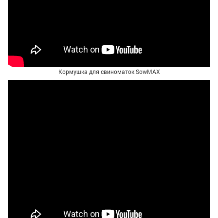
Кормушка для свиноматок SowMAX