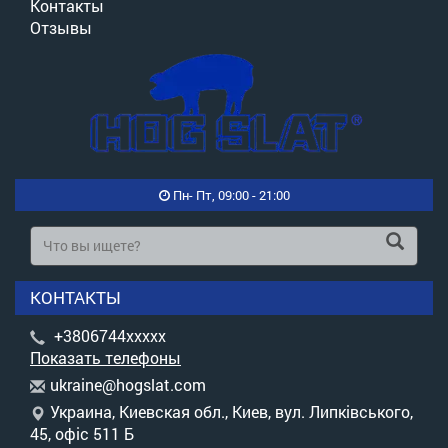
Контакты
Отзывы
Пн- Пт, 09:00 - 21:00
КОНТАКТЫ
+3806744xxxxx
Показать телефоны
u
kra
ine
@ho
gsl
at.
com
Украина, Киевская обл., Киев, вул. Липківського,
45, офіс 511 Б