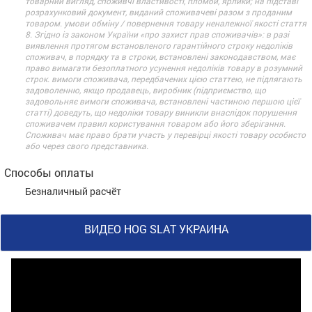
товарний вигляд, споживчі властивості, пломби, ярлики; на підставі
розрахунковий документ, виданий споживачеві разом з проданим
товаром. умови обміну / повернення товару неналежної якості стаття
8. Згідно із законом України «про захист прав споживачів»: в разі
виявлення протягом встановленого гарантійного строку недоліків
споживач, в порядку та в строки, встановлені законодавством, має
право вимагати безоплатного усунення недоліків товару в розумний
строк. вимоги споживача, передбачених цією статтею, не підлягають
задоволенню, якщо продавець, виробник (підприємство, що
задовольняє вимоги споживача, встановлені частиною першою цієї
статті) доведуть, що недоліки товару виникли внаслідок порушення
споживачем правил користування товаром або його зберігання.
Споживач має право брати участь у перевірці якості товару особисто
або через свого представника.
Способы оплаты
Безналичный расчёт
ВИДЕО HOG SLAT УКРАИНА