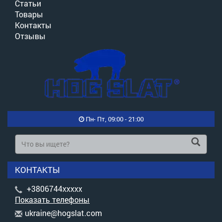
Статьи
Товары
Контакты
Отзывы
Пн- Пт, 09:00 - 21:00
КОНТАКТЫ
+3806744xxxxx
Показать телефоны
u
kra
ine
@ho
gsl
at.
com