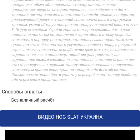
працівника. обмін або повернення товару належної якості
провадиться: якщо не використовувався; якщо збережено його
товарний вигляд, споживчі властивості, пломби, ярлики; на підставі
розрахунковий документ, виданий споживачеві разом з проданим
товаром. умови обміну / повернення товару неналежної якості стаття
8. Згідно із законом України «про захист прав споживачів»: в разі
виявлення протягом встановленого гарантійного строку недоліків
споживач, в порядку та в строки, встановлені законодавством, має
право вимагати безоплатного усунення недоліків товару в розумний
строк. вимоги споживача, передбачених цією статтею, не підлягають
задоволенню, якщо продавець, виробник (підприємство, що
задовольняє вимоги споживача, встановлені частиною першою цієї
статті) доведуть, що недоліки товару виникли внаслідок порушення
споживачем правил користування товаром або його зберігання.
Споживач має право брати участь у перевірці якості товару особисто
або через свого представника.
Способы оплаты
Безналичный расчёт
ВИДЕО HOG SLAT УКРАИНА