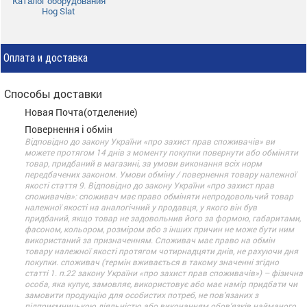
Каталог оборудования
Hog Slat
Оплата и доставка
Способы доставки
Новая Почта(отделение)
Повернення і обмін
Відповідно до закону України «про захист прав споживачів» ви
можете протягом 14 днів з моменту покупки повернути або обміняти
товар, придбаний в магазині, за умови виконання всіх норм
передбачених законом. Умови обміну / повернення товару належної
якості стаття 9. Відповідно до закону України «про захист прав
споживачів»: споживач має право обміняти непродовольчий товар
належної якості на аналогічний у продавця, у якого він був
придбаний, якщо товар не задовольнив його за формою, габаритами,
фасоном, кольором, розміром або з інших причин не може бути ним
використаний за призначенням. Споживач має право на обмін
товару належної якості протягом чотирнадцяти днів, не рахуючи дня
покупки. споживач (термін вживається в такому значенні згідно
статті 1. п.22 закону України «про захист прав споживачів») – фізична
особа, яка купує, замовляє, використовує або має намір придбати чи
замовити продукцію для особистих потреб, не пов’язаних з
підприємницькою діяльністю або виконанням обов’язків найманого