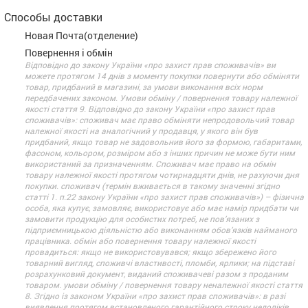
Способы доставки
Новая Почта(отделение)
Повернення і обмін
Відповідно до закону України «про захист прав споживачів» ви
можете протягом 14 днів з моменту покупки повернути або обміняти
товар, придбаний в магазині, за умови виконання всіх норм
передбачених законом. Умови обміну / повернення товару належної
якості стаття 9. Відповідно до закону України «про захист прав
споживачів»: споживач має право обміняти непродовольчий товар
належної якості на аналогічний у продавця, у якого він був
придбаний, якщо товар не задовольнив його за формою, габаритами,
фасоном, кольором, розміром або з інших причин не може бути ним
використаний за призначенням. Споживач має право на обмін
товару належної якості протягом чотирнадцяти днів, не рахуючи дня
покупки. споживач (термін вживається в такому значенні згідно
статті 1. п.22 закону України «про захист прав споживачів») – фізична
особа, яка купує, замовляє, використовує або має намір придбати чи
замовити продукцію для особистих потреб, не пов’язаних з
підприємницькою діяльністю або виконанням обов’язків найманого
працівника. обмін або повернення товару належної якості
провадиться: якщо не використовувався; якщо збережено його
товарний вигляд, споживчі властивості, пломби, ярлики; на підставі
розрахунковий документ, виданий споживачеві разом з проданим
товаром. умови обміну / повернення товару неналежної якості стаття
8. Згідно із законом України «про захист прав споживачів»: в разі
виявлення протягом встановленого гарантійного строку недоліків