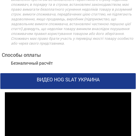
споживач, в порядку та в строки, встановлені законодавством, має
право вимагати безоплатного усунення недоліків товару в розумний
строк. вимоги споживача, передбачених цією статтею, не підлягають
задоволенню, якщо продавець, виробник (підприємство, що
задовольняє вимоги споживача, встановлені частиною першою цієї
статті) доведуть, що недоліки товару виникли внаслідок порушення
споживачем правил користування товаром або його зберігання.
Споживач має право брати участь у перевірці якості товару особисто
або через свого представника.
Способы оплаты
Безналичный расчёт
ВИДЕО HOG SLAT УКРАИНА