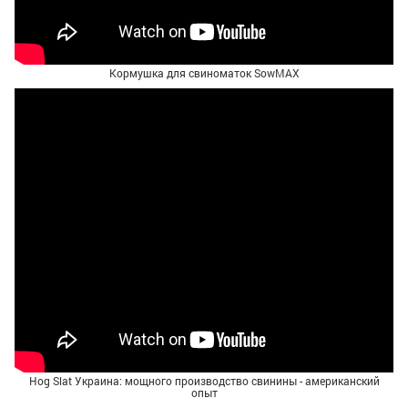
Кормушка для свиноматок SowMAX
Hog Slat Украина: мощного производство свинины - американский
опыт