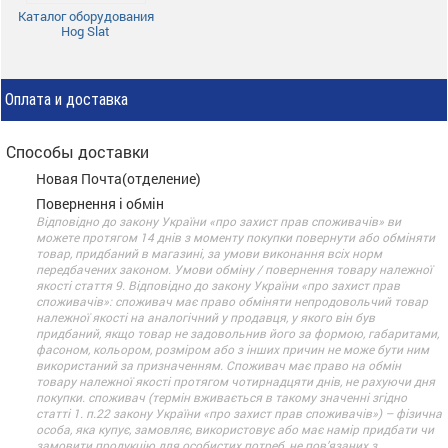
Каталог оборудования
Hog Slat
Оплата и доставка
Способы доставки
Новая Почта(отделение)
Повернення і обмін
Відповідно до закону України «про захист прав споживачів» ви
можете протягом 14 днів з моменту покупки повернути або обміняти
товар, придбаний в магазині, за умови виконання всіх норм
передбачених законом. Умови обміну / повернення товару належної
якості стаття 9. Відповідно до закону України «про захист прав
споживачів»: споживач має право обміняти непродовольчий товар
належної якості на аналогічний у продавця, у якого він був
придбаний, якщо товар не задовольнив його за формою, габаритами,
фасоном, кольором, розміром або з інших причин не може бути ним
використаний за призначенням. Споживач має право на обмін
товару належної якості протягом чотирнадцяти днів, не рахуючи дня
покупки. споживач (термін вживається в такому значенні згідно
статті 1. п.22 закону України «про захист прав споживачів») – фізична
особа, яка купує, замовляє, використовує або має намір придбати чи
замовити продукцію для особистих потреб, не пов’язаних з