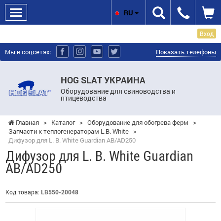
RU
Вход
Мы в соцсетях:
Показать телефоны
HOG SLAT УКРАИНА
Оборудование для свиноводства и
птицеводства
Главная
>
Каталог
>
Оборудование для обогрева ферм
>
Запчасти к теплогенераторам L.B. White
>
Дифузор для L. B. White Guardian AB/AD250
Дифузор для L. B. White Guardian
AB/AD250
Код товара:
LB550-20048