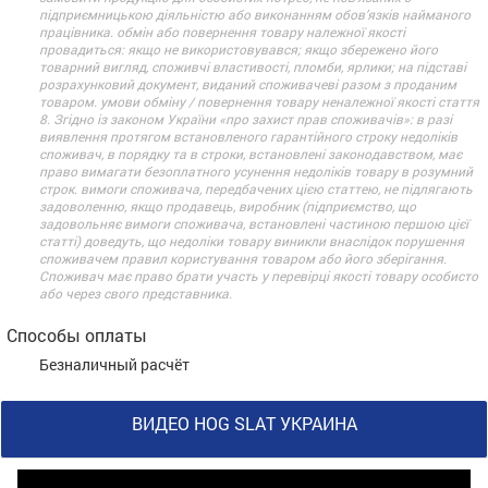
підприємницькою діяльністю або виконанням обов’язків найманого
працівника. обмін або повернення товару належної якості
провадиться: якщо не використовувався; якщо збережено його
товарний вигляд, споживчі властивості, пломби, ярлики; на підставі
розрахунковий документ, виданий споживачеві разом з проданим
товаром. умови обміну / повернення товару неналежної якості стаття
8. Згідно із законом України «про захист прав споживачів»: в разі
виявлення протягом встановленого гарантійного строку недоліків
споживач, в порядку та в строки, встановлені законодавством, має
право вимагати безоплатного усунення недоліків товару в розумний
строк. вимоги споживача, передбачених цією статтею, не підлягають
задоволенню, якщо продавець, виробник (підприємство, що
задовольняє вимоги споживача, встановлені частиною першою цієї
статті) доведуть, що недоліки товару виникли внаслідок порушення
споживачем правил користування товаром або його зберігання.
Споживач має право брати участь у перевірці якості товару особисто
або через свого представника.
Способы оплаты
Безналичный расчёт
ВИДЕО HOG SLAT УКРАИНА